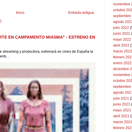
noviembre 
octubre 20
Inicio
Entrada antigua
septiembre
)
agosto 202
julio 2022
(
junio 2022
(
RTE EN CAMPAMENTO MIASMA" - ESTRENO EN
mayo 2022
abril 2022
(
marzo 202
 de streaming y productora, estrenará en cines de España la
enb...
febrero 20
enero 2022
diciembre 
noviembre 
octubre 20
septiembre
agosto 202
julio 2021
(
junio 2021
mayo 2021
abril 2021
(
marzo 202
febrero 20