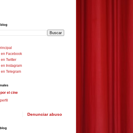
 blog
rincipal
 en Facebook
en Twitter
 en Instagram
 en Telegram
nales
por el cine
perfil
Denunciar abuso
 blog