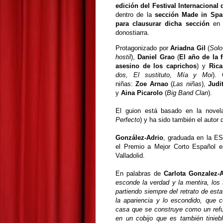
edición del Festival Internacional
dentro de la
sección Made in Spa
para clausurar dicha sección
en e
donostiarra.
Protagonizado por
Ariadna Gil
(
Solo
hostil
),
Daniel Grao
(
El año de la f
asesino de los caprichos
) y
Ric
dos, El sustituto, Mía y Moi
). 
niñas:
Zoe Arnao
(
Las niñas
),
Judi
y
Aina Picarolo
(
Big Band Clan
).
El guion está basado en la nov
Perfecto
) y ha sido también el autor 
González-Adrio
, graduada en la E
el Premio a Mejor Corto Español en
Valladolid.
En palabras de
Carlota Gonzalez-
esconde la verdad y la mentira, los 
partiendo siempre del retrato de esta
la apariencia y lo escondido, que
casa que se construye como un refug
en un cobijo que es también tiniebl