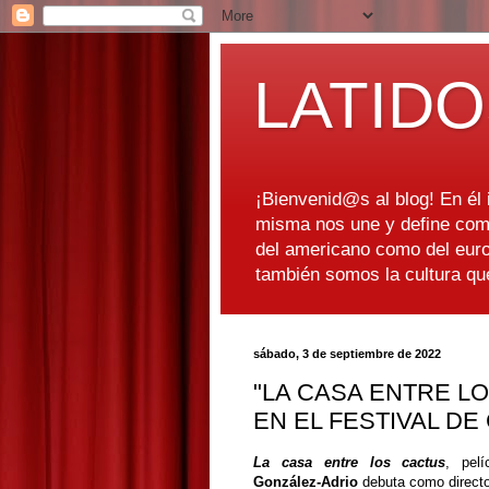
LATIDO
¡Bienvenid@s al blog! En él i
misma nos une y define como
del americano como del euro
también somos la cultura q
sábado, 3 de septiembre de 2022
"LA CASA ENTRE L
EN EL FESTIVAL DE
La casa entre los cactus
, pel
González-Adrio
debuta como direct