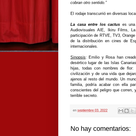
cobran otro sentido.”
El rodaje transcurrió en diversas lo
La casa entre los cactus
es una 
Audiovisuales AIE, Ikiru Films, L
participación de RTVE, TV3, Orange 
de la distribución en cines de E
internacionales.
Sinopsis
:
Emilio y Rosa han creado
desértico lugar de las Islas Canaria
hijas, todas con nombres de flor: L
civilización y de una vida que dejar
ajenos al resto del mundo. Un mund
familia, podría acabar con ella p
conscientes del peligro que corren, 
terrible secreto.
en
septiembre 03, 2022
No hay comentarios: