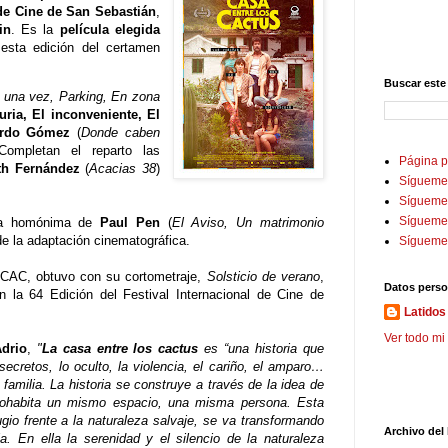
 de Cine de San Sebastián
,
in
. Es la
película elegida
sta edición del certamen
Buscar este
 una vez, Parking, En zona
uria, El inconveniente, El
ardo Gómez
(
Donde caben
Completan el reparto las
Página p
th Fernández
(
Acacias 38
)
Sígueme
Sígueme 
Sígueme
ela homónima de
Paul Pen
(
El Aviso, Un matrimonio
de la adaptación cinematográfica.
Sígueme
SCAC, obtuvo con su cortometraje,
Solsticio de verano
,
Datos perso
 la 64 Edición del Festival Internacional de Cine de
Latidos 
Ver todo mi 
Adrio
,
"
La casa entre los cactus
es “una historia que
secretos, lo oculto, la violencia, el cariño, el amparo…
 familia. La historia se construye a través de la idea de
 cohabita un mismo espacio, una misma persona. Esta
io frente a la naturaleza salvaje, se va transformando
Archivo del
a. En ella la serenidad y el silencio de la naturaleza