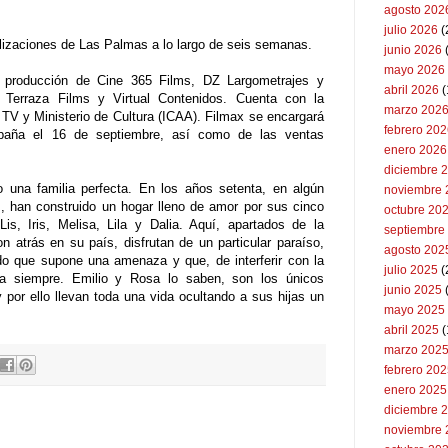
agosto 202
julio 2026
(
calizaciones de Las Palmas a lo largo de seis semanas.
junio 2026
mayo 2026
producción de Cine 365 Films, DZ Largometrajes y
abril 2026
(
a Terraza Films y Virtual Contenidos. Cuenta con la
marzo 202
TV y Ministerio de Cultura (ICAA). Filmax se encargará
febrero 20
spaña el 16 de septiembre, así como de las ventas
enero 2026
diciembre 
 una familia perfecta. En los años setenta, en algún
noviembre 
s, han construido un hogar lleno de amor por sus cinco
octubre 20
is, Iris, Melisa, Lila y Dalia. Aquí, apartados de la
septiembre
on atrás en su país, disfrutan de un particular paraíso,
agosto 202
o que supone una amenaza y que, de interferir con la
julio 2025
(
ara siempre. Emilio y Rosa lo saben, son los únicos
junio 2025
y por ello llevan toda una vida ocultando a sus hijas un
mayo 2025
abril 2025
(
marzo 202
febrero 20
enero 2025
diciembre 
noviembre 