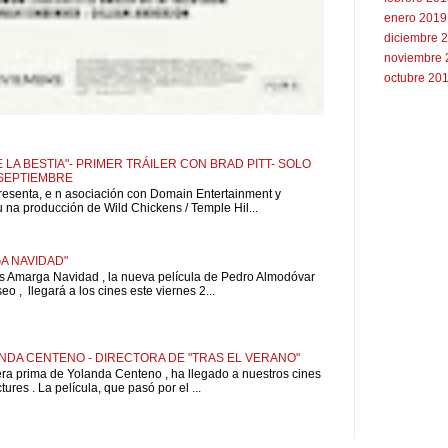
enero 2019
diciembre 
noviembre 
octubre 20
 LA BESTIA"- PRIMER TRÁILER CON BRAD PITT- SOLO
 SEPTIEMBRE
resenta, e n asociación con Domain Entertainment y
u na producción de Wild Chickens / Temple Hil...
A NAVIDAD"
is Amarga Navidad , la nueva película de Pedro Almodóvar
o , llegará a los cines este viernes 2...
NDA CENTENO - DIRECTORA DE "TRAS EL VERANO"
pera prima de Yolanda Centeno , ha llegado a nuestros cines
ures . La película, que pasó por el ...