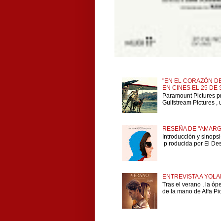
"EN EL CORAZÓN DE
EN CINES EL 25 DE
Paramount Pictures p
Gulfstream Pictures , 
RESEÑA DE "AMARG
Introducción y sinops
p roducida por El Dese
ENTREVISTA A YOLA
Tras el verano , la ó
de la mano de Alfa Pict