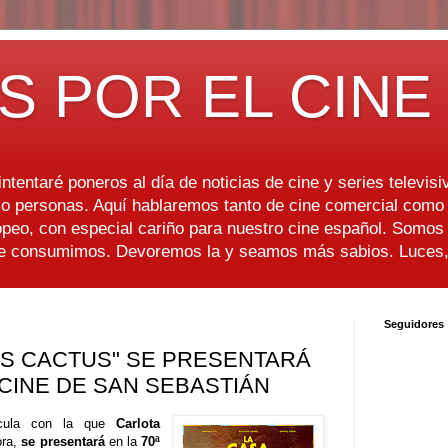
S POR EL CINE
ntentaré poneros al día de noticias de cine y series televisiv
 personas. Aquí hablaremos tanto de cine comercial como d
peo, con especial cariño para nuestro cine español. Somo
ue consumimos. Devoremos la y seamos más sabios. Luces, 
Seguidores
OS CACTUS" SE PRESENTARÁ
 CINE DE SAN SEBASTIÁN
ícula con la que
Carlota
ora,
se presentará
en la
70ª