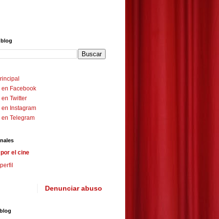
 blog
rincipal
 en Facebook
en Twitter
 en Instagram
 en Telegram
nales
por el cine
perfil
Denunciar abuso
 blog