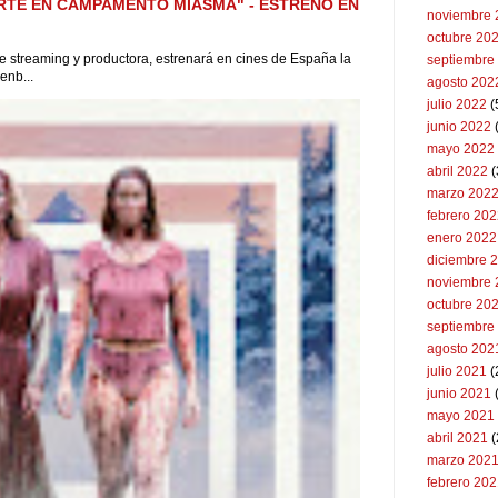
RTE EN CAMPAMENTO MIASMA" - ESTRENO EN
noviembre 
octubre 20
 de streaming y productora, estrenará en cines de España la
septiembre
enb...
agosto 202
julio 2022
(
junio 2022
(
mayo 2022
abril 2022
(
marzo 202
febrero 20
enero 2022
diciembre 
noviembre 
octubre 20
septiembre
agosto 202
julio 2021
(
junio 2021
mayo 2021
abril 2021
(
marzo 202
febrero 20