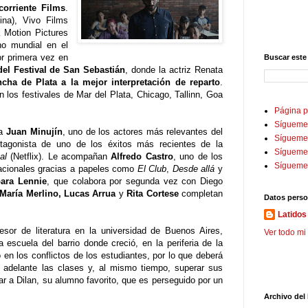
orriente Films
.
ina), Vivo Films
a Motion Pictures
no mundial en el
or primera vez en
Buscar este
del Festival de San Sebastián
, donde la actriz Renata
cha de Plata a la mejor interpretación de reparto
.
n los festivales de Mar del Plata, Chicago, Tallinn, Goa
Página p
Sígueme
 a
Juan Minujín
, uno de los actores más relevantes del
Sígueme 
rotagonista de uno de los éxitos más recientes de la
Sígueme
al
(Netflix). Le acompañan
Alfredo Castro
, uno de los
Sígueme
nacionales gracias a papeles como
El Club
,
Desde allá
y
ara Lennie
, que colabora por segunda vez con Diego
María Merlino, Lucas Arrua
y
Rita Cortese
completan
Datos perso
Latidos 
fesor de literatura en la universidad de Buenos Aires,
Ver todo mi 
escuela del barrio donde creció, en la periferia de la
en los conflictos de los estudiantes, por lo que deberá
r adelante las clases y, al mismo tiempo, superar sus
var a Dilan, su alumno favorito, que es perseguido por un
Archivo del