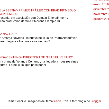
enero 2019
diciembre 
 LA BESTIA"- PRIMER TRÁILER CON BRAD PITT- SOLO
 SEPTIEMBRE
noviembre 
resenta, e n asociación con Domain Entertainment y
octubre 20
u na producción de Wild Chickens / Temple Hil...
A NAVIDAD"
is Amarga Navidad , la nueva película de Pedro Almodóvar
o , llegará a los cines este viernes 2...
NDA CENTENO - DIRECTORA DE "TRAS EL VERANO"
pera prima de Yolanda Centeno , ha llegado a nuestros cines
ures . La película, que pasó por el ...
Tema Sencillo. Imágenes del tema:
i-bob
. Con la tecnología de
Blogger
.