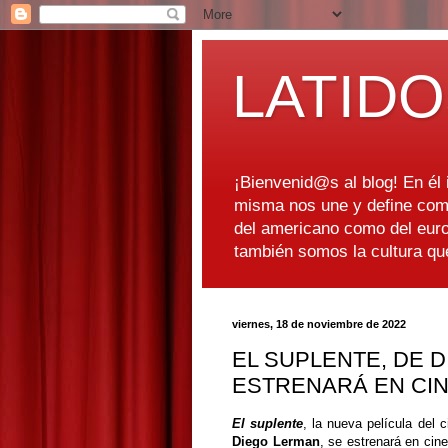
LATIDO
¡Bienvenid@s al blog! En él i
misma nos une y define como
del americano como del euro
también somos la cultura q
viernes, 18 de noviembre de 2022
EL SUPLENTE, DE 
ESTRENARÁ EN CIN
El suplente
, la nueva película del 
Diego Lerman
, se estrenará en cin