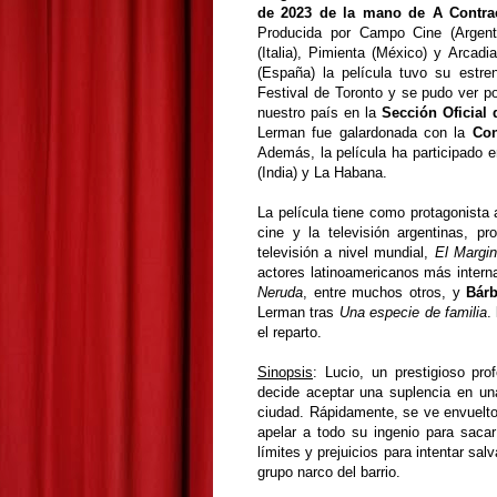
de 2023 de la mano de A Contrac
Producida por Campo Cine (Argent
(Italia), Pimienta (México) y Arcadi
(España) la película tuvo su estre
Festival de Toronto y se pudo ver p
nuestro país en la
Sección Oficial 
Lerman fue galardonada con la
Con
Además, la película ha participado e
(India) y La Habana.
La película tiene como protagonista
cine y la televisión argentinas, p
televisión a nivel mundial,
El Margin
actores latinoamericanos más inter
Neruda
, entre muchos otros, y
Bárb
Lerman tras
Una especie de familia
.
el reparto.
Sinopsis
:
Lucio, un prestigioso pro
decide aceptar una suplencia en una 
ciudad. Rápidamente, se ve envuelto 
apelar a todo su ingenio para saca
límites y prejuicios para intentar sal
grupo narco del barrio.