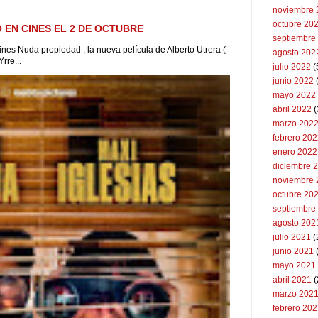
noviembre 
octubre 20
 EN CINES EL 2 DE OCTUBRE
septiembre
ines Nuda propiedad , la nueva película de Alberto Utrera (
agosto 202
rre...
julio 2022
(
junio 2022
(
mayo 2022
abril 2022
(
marzo 202
febrero 20
enero 2022
diciembre 
noviembre 
octubre 20
septiembre
agosto 202
julio 2021
(
junio 2021
mayo 2021
abril 2021
(
marzo 202
febrero 20