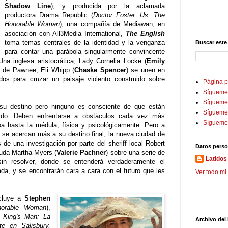
Shadow Line
), y producida por la aclamada
productora Drama Republic (
Doctor Foster, Us, The
Honorable Woman
), una compañía de Mediawan, en
asociación con All3Media International,
The English
toma temas centrales de la identidad y la venganza
Buscar este
para contar una parábola singularmente convincente
Una inglesa aristocrática, Lady Cornelia Locke (
Emily
a de Pawnee, Eli Whipp (
Chaske Spencer
) se unen en
os para cruzar un paisaje violento construido sobre
Página p
Sígueme
Sígueme 
su destino pero ninguno es consciente de que están
Sígueme
ido. Deben enfrentarse a obstáculos cada vez más
Sígueme
ba hasta la médula, física y psicológicamente. Pero a
se acercan más a su destino final, la nueva ciudad de
 una investigación por parte del sheriff local Robert
Datos perso
viuda Martha Myers (
Valerie Pachner
) sobre una serie de
Latidos 
in resolver, donde se entenderá verdaderamente el
zada, y se encontrarán cara a cara con el futuro que les
Ver todo mi 
ncluye a
Stephen
norable Woman
),
e King's Man: La
Archivo del
te en Salisbury,