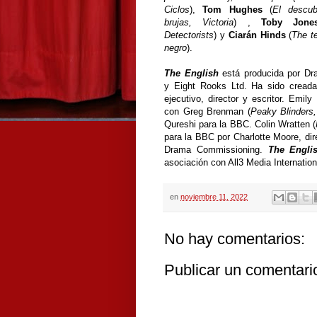
Ciclos
),
Tom Hughes
(
El descub
brujas, Victoria
) ,
Toby Jone
Detectorists
) y
Ciarán Hinds
(
The te
negro
).
The English
está producida por Dr
y Eight Rooks Ltd. Ha sido creada
ejecutivo, director y escritor. Emil
con Greg Brenman (
Peaky Blinders
Qureshi para la BBC. Colin Wratten (
para la BBC por Charlotte Moore, dir
Drama Commissioning.
The Engl
asociación con All3 Media Internation
en
noviembre 11, 2022
No hay comentarios:
Publicar un comentari