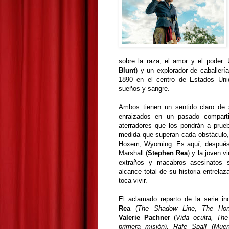
sobre la raza, el amor y el poder. 
Blunt
) y un explorador de caballerí
1890 en el centro de Estados Unid
sueños y sangre.
Ambos tienen un sentido claro de 
enraizados en un pasado compart
aterradores que los pondrán a prue
medida que superan cada obstáculo, 
Hoxem, Wyoming. Es aquí, después de
Marshall (
Stephen Rea
) y la joven 
extraños y macabros asesinatos s
alcance total de su historia entrela
toca vivir.
El aclamado reparto de la serie i
Rea
(
The Shadow Line, The Ho
Valerie Pachner
(
Vida oculta, Th
primera misión), Rafe Spall (Muer