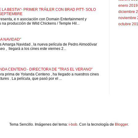
enero 2019
 LA BESTIA"- PRIMER TRÁILER CON BRAD PITT- SOLO
diciembre 
 SEPTIEMBRE
noviembre 
resenta, e n asociación con Domain Entertainment y
u na producción de Wild Chickens / Temple Hil...
octubre 20
A NAVIDAD"
is Amarga Navidad , la nueva película de Pedro Almodóvar
o , llegará a los cines este viernes 2...
NDA CENTENO - DIRECTORA DE "TRAS EL VERANO"
pera prima de Yolanda Centeno , ha llegado a nuestros cines
ures . La película, que pasó por el ...
Tema Sencillo. Imágenes del tema:
i-bob
. Con la tecnología de
Blogger
.