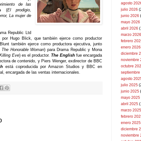
agosto 202
rimiento de las
julio 2026
(
s
(
El prodigio,
rror, La mujer de
junio 2026
mayo 2026
abril 2026
(
ama Republic Ltd
marzo 202
 por Hugo Blick, que también ejerce como productor
febrero 20
y Blunt también ejerce como productora ejecutiva, junto
enero 2026
, The Honorable Woman
) para Drama Republic y Mona
diciembre 
Killing Eve
) es el productor.
The English
fue encargada
noviembre 
ectora de contenido, y Piers Wenger, exdirector de BBC
octubre 20
ish
está coproducida por Amazon Studios y BBC en
al, encargada de las ventas internacionales.
septiembre
agosto 202
julio 2025
(
junio 2025
mayo 2025
abril 2025
(
marzo 202
febrero 20
o
enero 2025
diciembre 
noviembre 