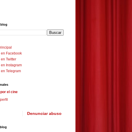
 blog
rincipal
 en Facebook
en Twitter
 en Instagram
 en Telegram
nales
por el cine
perfil
Denunciar abuso
 blog