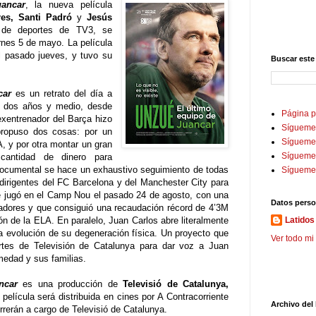
ancar
, la nueva película
res, Santi Padró
y
Jesús
 de deportes de TV3, se
rnes 5 de mayo. La película
 pasado jueves, y tuvo su
Buscar este
car
es un retrato del día a
 dos años y medio, desde
Página p
exentrenador del Barça hizo
Sígueme
propuso dos cosas: por un
Sígueme 
A, y por otra montar un gran
Sígueme
cantidad de dinero para
 documental se hace un exhaustivo seguimiento de todas
Sígueme
dirigentes del FC Barcelona y del Manchester City para
se jugó en el Camp Nou el pasado 24 de agosto, con una
Datos perso
adores y que consiguió una recaudación récord de 4’3M
ón de la ELA. En paralelo, Juan Carlos abre literalmente
Latidos 
a evolución de su degeneración física. Un proyecto que
Ver todo mi 
rtes de Televisión de Catalunya para dar voz a Juan
medad y sus familias.
ncar
es una producción de
Televisió de Catalunya,
 película será distribuida en cines por A Contracorriente
Archivo del
rrerán a cargo de Televisió de Catalunya.