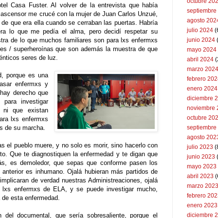
octubre 20
otel Casa Fuster. Al volver de la entrevista que había
septiembre
el ascensor me crucé con la mujer de Juan Carlos Unzué,
agosto 202
é de que era ella cuando se cerraban las puertas. Habría
julio 2024
(
ra lo que me pedía el alma, pero decidí respetar su
stra de lo que muchos familiares son para lxs enfermxs
junio 2024
es / superheroínas que son además la muestra de que
mayo 2024
énticos seres de luz.
abril 2024
(
marzo 202
d, porque es una
febrero 20
pasar enfermxs y
enero 2024
 hay derecho que
diciembre 
para investigar
noviembre 
, ni que existan
octubre 20
ara lxs enfermxs
tes de su marcha.
septiembre
agosto 202
s el pueblo muere, y no solo es morir, sino hacerlo con
julio 2023
(
sto. Que te diagnostiquen la enfermedad y te digan que
junio 2023
más, es demoledor, que sepas que conforme pasen los
mayo 2023
anterior es inhumano. Ojalá hubieran más partidos de
abril 2023
(
e implicaran de verdad nuestras Administreaciones, ojalá
marzo 202
e lxs enfermxs de ELA, y se puede investigar mucho,
febrero 20
 de esta enfermedad.
enero 2023
del documental, que sería sobresaliente, porque el
diciembre 