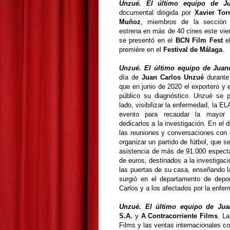
Unzué. El último equipo de Ju
documental dirigida por
Xavier Tor
Muñoz
, miembros de la sección
estrena en más de 40 cines este vie
se presentó en el
BCN Film Fest
el
première en el
Festival de Málaga
.
Unzué. El último equipo de Juan
día de
Juan Carlos Unzué
durante
que en junio de 2020 el exportero y 
público su diagnóstico. Unzué se 
lado, visibilizar la enfermedad, la EL
evento para recaudar la mayor 
dedicarlos a la investigación. En el
las reuniones y conversaciones con 
organizar un partido de fútbol, que 
asistencia de más de 91.000 espect
de euros, destinados a la investigaci
las puertas de su casa, enseñando l
surgió en el departamento de depo
Carlos y a los afectados por la enfer
Unzué. El último equipo de Jua
S.A.
y
A Contracorriente Films
. La
Films y las ventas internacionales co