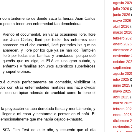
agosto 202
julio 2026
(
junio 2026
 constantemente de dónde saca la fuerza Juan Carlos
mayo 2026
ivo pese a tener una enfermedad tan demoledora.
abril 2026
(
marzo 202
Viendo el documental, en varias ocasiones lloré, lloré
febrero 20
por Juan Carlos, lloré por todxs lxs enfermxs que
enero 2026
aparecen en el documental, lloré por todxs lxs que no
aparecen, y lloré por lxs que ya se han ido. También
diciembre 
lloré por todas sus familias y amistades, porque qué
noviembre 
queréis que os diga, el ELA es una gran putada, y
octubre 20
enfermxs y familias son unxs auténticxs superhéroes
septiembre
y superheroínas.
agosto 202
julio 2025
(
é cumple perfectamente su cometido, visibilizar la
junio 2025
ados con otras enfermedades mortales nos hace olvidar
mayo 2025
on, con un ápice además de crueldad como lo tiene el
abril 2025
(
marzo 202
la proyección estaba derrotado física y mentalmente, y
febrero 20
 llegar a mi casa y sentarme a pensar en el sofá. El
enero 2025
 emocionalmente que me había dejado exhausto.
diciembre 
noviembre 
l BCN Film Fest de este año, y recuerdo que al día