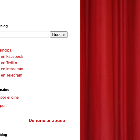
 blog
rincipal
 en Facebook
en Twitter
 en Instagram
 en Telegram
nales
por el cine
perfil
Denunciar abuso
 blog