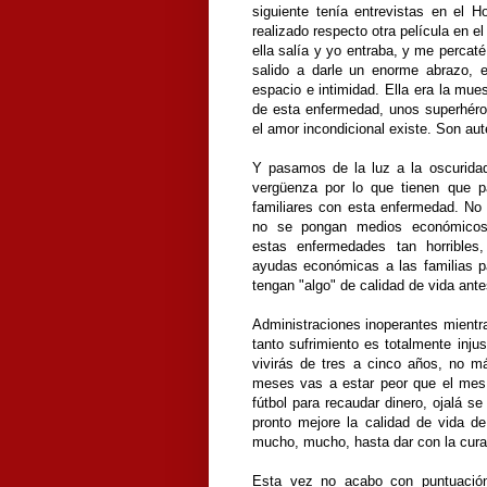
siguiente tenía entrevistas en el H
realizado respecto otra película en 
ella salía y yo entraba, y me percat
salido a darle un enorme abrazo, e
espacio e intimidad. Ella era la mue
de esta enfermedad, unos superhéro
el amor incondicional existe. Son aut
Y pasamos de la luz a la oscurida
vergüenza por lo que tienen que 
familiares con esta enfermedad. No
no se pongan medios económicos 
estas enfermedades tan horribles
ayudas económicas a las familias p
tengan "algo" de calidad de vida an
Administraciones inoperantes mientra
tanto sufrimiento es totalmente inju
vivirás de tres a cinco años, no 
meses vas a estar peor que el mes 
fútbol para recaudar dinero, ojalá s
pronto mejore la calidad de vida d
mucho, mucho, hasta dar con la cura
Esta vez no acabo con puntuación 