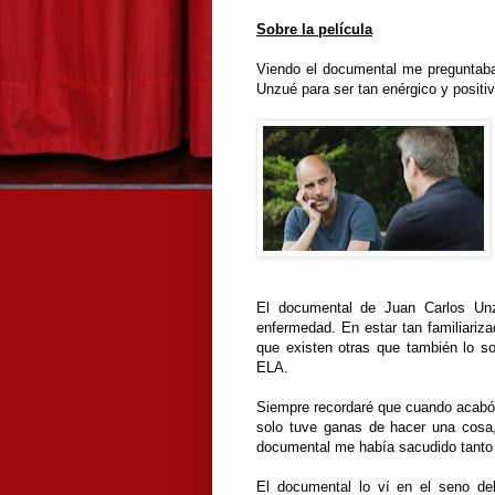
Sobre la película
Viendo el documental me preguntaba
Unzué para ser tan enérgico y posit
El documental de Juan Carlos Unzu
enfermedad. En estar tan familiariz
que existen otras que también lo s
ELA.
Siempre recordaré que cuando acabó 
solo tuve ganas de hacer una cosa,
documental me había sacudido tanto
El documental lo ví en el seno de