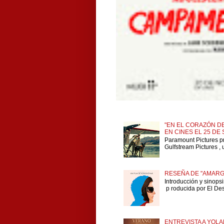
"EN EL CORAZÓN DE
EN CINES EL 25 DE
Paramount Pictures p
Gulfstream Pictures , 
RESEÑA DE "AMARG
Introducción y sinops
p roducida por El Dese
ENTREVISTA A YOLA