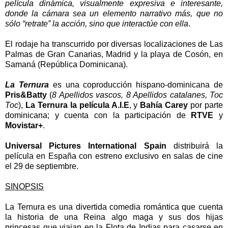
película dinámica, visualmente expresiva e interesante,
donde la cámara sea un elemento narrativo más, que no
sólo “retrate” la acción, sino que interactúe con ella
.
El rodaje ha transcurrido por diversas localizaciones de Las
Palmas de Gran Canarias, Madrid y la playa de Cosón, en
Samaná (República Dominicana).
La Ternura
es una coproducción hispano-dominicana de
Pris&Batty
(
8 Apellidos vascos, 8 Apellidos catalanes, Toc
Toc
),
La Ternura la película A.I.E
, y
Bahía Carey
por parte
dominicana; y cuenta con la participación de
RTVE
y
Movistar+
.
Universal Pictures International Spain
distribuirá la
película en España con estreno exclusivo en salas de cine
el 29 de septiembre.
SINOPSIS
La Ternura es una divertida comedia romántica que cuenta
la historia de una Reina algo maga y sus dos hijas
princesas que viajan en la Flota de Indias para casarse en