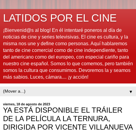
LATIDOS POR EL CINE
¡Bienvenid@s al blog! En él intentaré poneros al día de
noticias de cine y series televisivas. El cine es cultura, y la
misma nos une y define como personas. Aquí hablaremos
tanto de cine comercial como de cine independiente, tanto
del americano como del europeo, con especial cariño para
nuestro cine español. Somos lo que comemos, pero también
somos la cultura que consumimos. Devoremos la y seamos
más sabios. Luces, cámara.... ¡y acción!
▼
viernes, 18 de agosto de 2023
YA ESTÁ DISPONIBLE EL TRÁILER
DE LA PELÍCULA LA TERNURA,
DIRIGIDA POR VICENTE VILLANUEVA