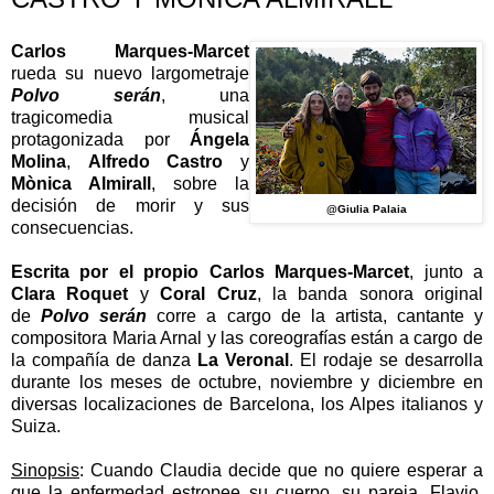
Carlos Marques-Marcet
rueda su nuevo largometraje
Polvo serán
, una
tragicomedia musical
protagonizada por
Ángela
Molina
,
Alfredo Castro
y
Mònica Almirall
, sobre la
decisión de morir y sus
@Giulia Palaia
consecuencias.
Escrita por el propio Carlos Marques-Marcet
, junto a
Clara Roquet
y
Coral Cruz
, la banda sonora original
de
Polvo serán
corre a cargo de la artista, cantante y
compositora Maria Arnal y las coreografías están a cargo de
la compañía de danza
La Veronal
. El rodaje se desarrolla
durante los meses de octubre, noviembre y diciembre en
diversas localizaciones de Barcelona, los Alpes italianos y
Suiza.
Sinopsis
:
Cuando Claudia decide que no quiere esperar a
que la enfermedad estropee su cuerpo, su pareja, Flavio,