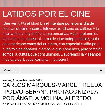
LATIDOS POR EL CINE
¡Bienvenid@s al blog! En él intentaré poneros al día de
noticias de cine y series televisivas. El cine es cultura, y la
misma nos une y define como personas. Aquí hablaremos
tanto de cine comercial como de cine independiente, tanto
del americano como del europeo, con especial cariño para
nuestro cine español. Somos lo que comemos, pero también
somos la cultura que consumimos. Devoremos la y seamos
más sabios. Luces, cámara.... ¡y acción!
▼
viernes, 3 de noviembre de 2023
CARLOS MARQUES-MARCET RUEDA
"POLVO SERÁN", PROTAGONIZADA
POR ÁNGELA MOLINA, ALFREDO
CASTRO Y MÒNICA ALMIRALL