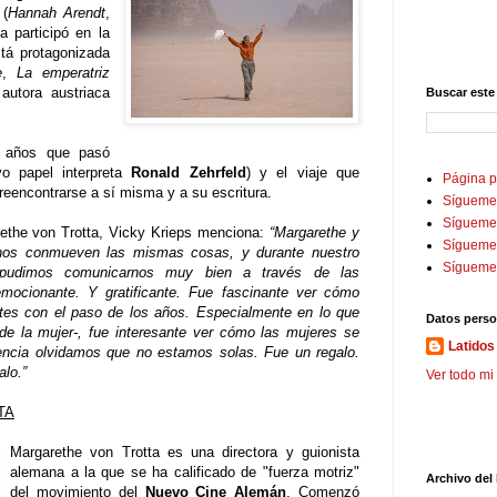
(
Hannah Arendt
,
la participó en la
stá protagonizada
e
,
La emperatriz
autora austriaca
Buscar este
ro años que pasó
o papel interpreta
Ronald Zehrfeld
) y el viaje que
Página p
reencontrarse a sí misma y a su escritura.
Sígueme
Sígueme 
arethe von Trotta, Vicky Krieps menciona:
“Margarethe y
Sígueme
os conmueven las mismas cosas, y durante nuestro
Sígueme
o pudimos comunicarnos muy bien a través de las
mocionante. Y gratificante. Fue fascinante ver cómo
ntes con el paso de los años. Especialmente en lo que
Datos perso
 de la mujer-, fue interesante ver cómo las mujeres se
Latidos 
ncia olvidamos que no estamos solas. Fue un regalo.
alo.”
Ver todo mi 
TA
Margarethe von Trotta es una directora y guionista
alemana a la que se ha calificado de "fuerza motriz"
Archivo del
del movimiento del
Nuevo Cine Alemán
. Comenzó