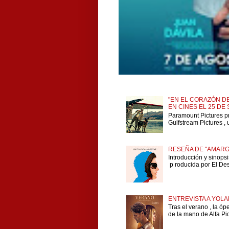
"EN EL CORAZÓN DE
EN CINES EL 25 DE
Paramount Pictures p
Gulfstream Pictures , 
RESEÑA DE "AMARG
Introducción y sinops
p roducida por El Dese
ENTREVISTA A YOLA
Tras el verano , la ó
de la mano de Alfa Pict