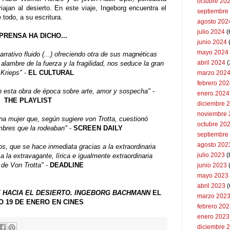
octubre 20
ajan al desierto. En este viaje, Ingeborg encuentra el
septiembre
todo, a su escritura.
agosto 202
julio 2024
(
PRENSA HA DICHO...
junio 2024
mayo 2024
arrativo fluido (...) ofreciendo otra de sus magnéticas
abril 2024
(
alambre de la fuerza y la fragilidad, nos seduce la gran
 Krieps"
-
EL CULTURAL
marzo 202
febrero 20
n esta obra de época sobre arte, amor y sospecha"
-
enero 2024
THE PLAYLIST
diciembre 
noviembre 
 mujer que, según sugiere von Trotta, cuestionó
octubre 20
mbres que la rodeaban"
-
SCREEN DAILY
septiembre
agosto 202
s, que se hace inmediata gracias a la extraordinaria
julio 2023
(
a la extravagante, lírica e igualmente extraordinaria
 de Von Trotta"
-
DEADLINE
junio 2023
mayo 2023
abril 2023
(
E HACIA EL DESIERTO. INGEBORG BACHMANN
EL
marzo 202
 19 DE ENERO EN CINES
febrero 20
enero 2023
diciembre 