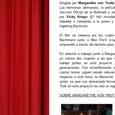
Dirigida por
Margarethe von Trotta
Las hermanas alemanas
), la pelícu
Sección Oficial de la Berlinale y e
por
Vicky Krieps
(
El hilo invisibl
rebelde
) e interpreta a la poeta y 
Ingeborg Bachman.
El film se interesa por los cuat
Bachmann junto a Max Frich (cuy
emprendió a través del desierto para 
En relación a trabajar junto a Marg
yo somos dos mujeres a las que n
trabajo juntas en este proyect
generaciones. Fue increíblemente e
ciertos temas siguen siendo releva
respecta a este tema -la liberación
unían, ya que con demasiada frecue
Todo en este proyecto ha sido un reg
SOBRE MARGARETHE VON TROT