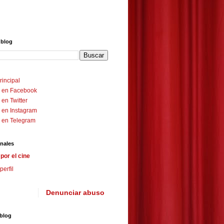
 blog
rincipal
 en Facebook
en Twitter
 en Instagram
 en Telegram
nales
por el cine
perfil
Denunciar abuso
 blog