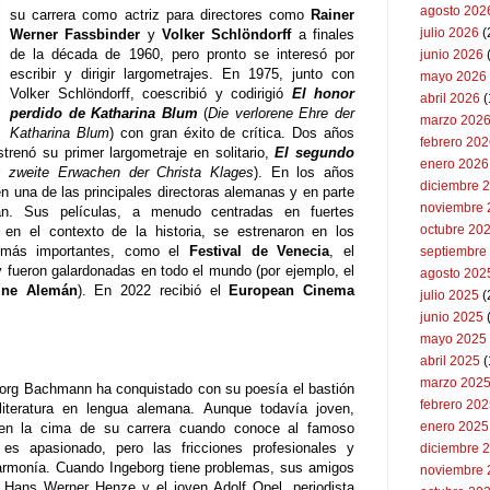
agosto 202
su carrera como actriz para directores como
Rainer
julio 2026
(
Werner Fassbinder
y
Volker Schlöndorff
a finales
de la década de 1960, pero pronto se interesó por
junio 2026
escribir y dirigir largometrajes. En 1975, junto con
mayo 2026
Volker Schlöndorff, coescribió y codirigió
El honor
abril 2026
(
perdido de Katharina Blum
(
Die verlorene Ehre der
marzo 202
Katharina Blum
) con gran éxito de crítica. Dos años
febrero 20
trenó su primer largometraje en solitario,
El segundo
enero 2026
 zweite Erwachen der Christa Klages
). En los años
diciembre 
en una de las principales directoras alemanas y en parte
noviembre 
mán. Sus películas, a menudo centradas en fuertes
octubre 20
en el contexto de la historia, se estrenaron en los
es más importantes, como el
Festival de Venecia
, el
septiembre
y fueron galardonadas en todo el mundo (por ejemplo, el
agosto 202
ine Alemán
). En 2022 recibió el
European Cinema
julio 2025
(
junio 2025
mayo 2025
abril 2025
(
marzo 202
eborg Bachmann ha conquistado con su poesía el bastión
febrero 20
iteratura en lengua alemana. Aunque todavía joven,
enero 2025
en la cima de su carrera cuando conoce al famoso
s apasionado, pero las fricciones profesionales y
diciembre 
 armonía. Cuando Ingeborg tiene problemas, sus amigos
noviembre 
s Hans Werner Henze y el joven Adolf Opel, periodista