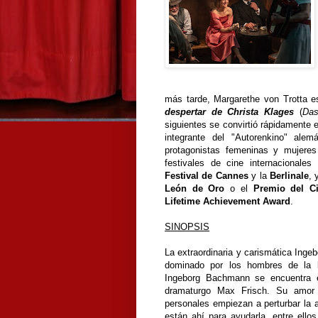
más tarde, Margarethe von Trotta es
despertar de Christa Klages
(
Das
siguientes se convirtió rápidamente 
integrante del "Autorenkino" ale
protagonistas femeninas y mujeres 
festivales de cine internacional
Festival de Cannes
y la
Berlinale
, 
León de Oro
o el
Premio del C
Lifetime Achievement Award
.
SINOPSIS
La extraordinaria y carismática Ing
dominado por los hombres de la l
Ingeborg Bachmann se encuentra 
dramaturgo Max Frisch. Su amor e
personales empiezan a perturbar la
están ahí para ayudarla, entre ello