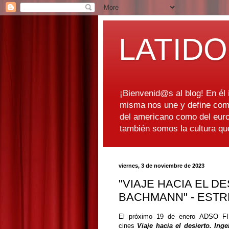
LATIDO
¡Bienvenid@s al blog! En él i
misma nos une y define como
del americano como del euro
también somos la cultura q
viernes, 3 de noviembre de 2023
"VIAJE HACIA EL D
BACHMANN" - ESTR
El próximo 19 de enero ADSO FI
cines
Viaje hacia el desierto. In