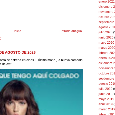
enero 2021
diciembre 
noviembre 
octubre 20
septiembre
agosto 202
Inicio
Entrada antigua
julio 2020
(
junio 2020
)
mayo 2020
marzo 202
DE AGOSTO DE 2026
febrero 20
enero 2020
to se estrena en cines El último mono , la nueva comedia
diciembre 
de éxit...
noviembre 
octubre 20
septiembre
agosto 201
julio 2019
(
junio 2019
mayo 2019
abril 2019
(
marzo 201
febrero 20