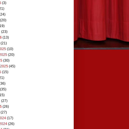
6
(3)
21)
(24)
(20)
19)
6
(23)
26
(13)
(21)
2025
(10)
2025
(20)
25
(30)
 2025
(45)
5
(15)
21)
(36)
(35)
15)
5
(27)
25
(26)
(27)
2024
(17)
2024
(26)