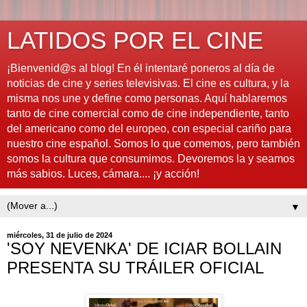
LATIDOS POR EL CINE
¡Bienvenid@s al blog! En él intentaré poneros al día de
noticias de cine y series televisivas. El cine es cultura, y la
misma nos une y define como personas. Aquí hablaremos
tanto de cine comercial como de cine independiente, tanto
del americano como del europeo, con especial cariño para
nuestro cine español. Somos lo que comemos, pero también
somos la cultura que consumimos. Devoremos la y seamos
más sabios. Luces, cámara.... ¡y acción!
▼
miércoles, 31 de julio de 2024
'SOY NEVENKA' DE ICIAR BOLLAIN
PRESENTA SU TRÁILER OFICIAL