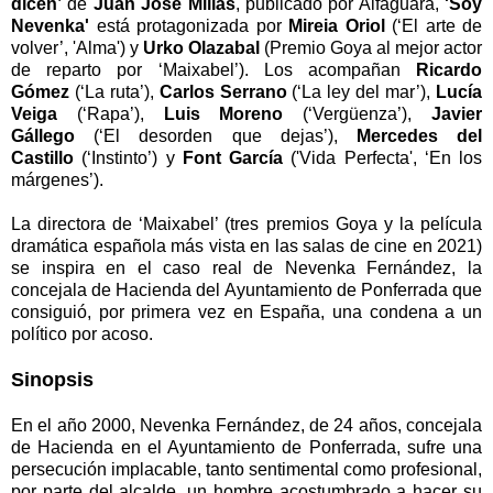
dicen’
de
Juan José Millás
, publicado por Alfaguara,
'Soy
Nevenka'
está protagonizada por
Mireia Oriol
(‘El arte de
volver’, 'Alma') y
Urko Olazabal
(Premio Goya al mejor actor
de reparto por ‘Maixabel’). Los acompañan
Ricardo
Gómez
(‘La ruta’),
Carlos Serrano
(‘La ley del mar’),
Lucía
Veiga
(‘Rapa’),
Luis Moreno
(‘Vergüenza’),
Javier
Gállego
(‘El desorden que dejas’),
Mercedes del
Castillo
(‘Instinto’) y
Font García
('Vida Perfecta', ‘En los
márgenes’).
La directora de ‘Maixabel’ (tres premios Goya y la película
dramática española más vista en las salas de cine en 2021)
se inspira en el caso real de Nevenka Fernández, la
concejala de Hacienda del Ayuntamiento de Ponferrada que
consiguió, por primera vez en España, una condena a un
político por acoso.
Sinopsis
En el año 2000, Nevenka Fernández, de 24 años, concejala
de Hacienda en el Ayuntamiento de Ponferrada, sufre una
persecución implacable, tanto sentimental como profesional,
por parte del alcalde, un hombre acostumbrado a hacer su