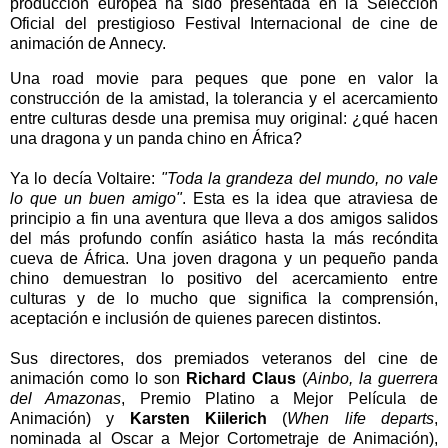
producción europea ha sido presentada en la Selección
Oficial del prestigioso Festival Internacional de cine de
animación de Annecy.
Una road movie para peques que pone
en valor la
construcción de la amistad, la tolerancia y el acercamiento
entre culturas desde una premisa muy original: ¿qué hacen
una dragona y un panda chino en África?
Ya lo decía Voltaire:
"Toda la grandeza del mundo, no vale
lo que un buen amigo"
. Esta es la idea que atraviesa de
principio a fin una aventura que lleva a dos amigos salidos
del más profundo confín asiático hasta la más recóndita
cueva de África. Una joven dragona y un pequeño panda
chino demuestran lo positivo del acercamiento entre
culturas y de lo mucho que significa la comprensión,
aceptación e inclusión de quienes parecen distintos.
Sus directores, dos premiados veteranos del cine de
animación como lo son
Richard Claus
(
Ainbo, la guerrera
del Amazonas
, Premio Platino a Mejor Película de
Animación) y
Karsten Kiilerich
(
When life departs
,
nominada al Oscar a Mejor Cortometraje de Animación),