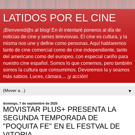
LATIDOS POR EL CINE
¡Bienvenid@s al blog! En él intentaré poneros al día de
noticias de cine y series televisivas. El cine es cultura, y la
misma nos une y define como personas. Aquí hablaremos
tanto de cine comercial como de cine independiente, tanto
del americano como del europeo, con especial cariño para
nuestro cine español. Somos lo que comemos, pero también
somos la cultura que consumimos. Devoremos la y seamos
más sabios. Luces, cámara.... ¡y acción!
▼
domingo, 7 de septiembre de 2025
MOVISTAR PLUS+ PRESENTA LA
SEGUNDA TEMPORADA DE
"POQUITA FE" EN EL FESTVAL DE
VITORIA