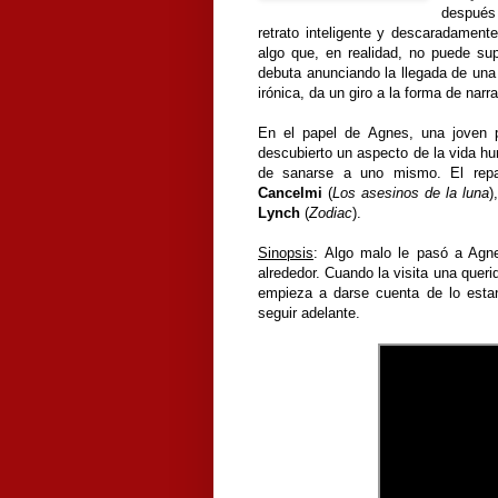
después 
retrato inteligente y descaradamen
algo que, en realidad, no puede supe
debuta anunciando la llegada de un
irónica, da un giro a la forma de nar
En el papel de Agnes, una joven pr
descubierto un aspecto de la vida hu
de sanarse a uno mismo. El rep
Cancelmi
(
Los asesinos de la luna
)
Lynch
(
Zodiac
).
Sinopsis
:
Algo malo le pasó a Agne
alrededor. Cuando la visita una que
empieza a darse cuenta de lo esta
seguir adelante.