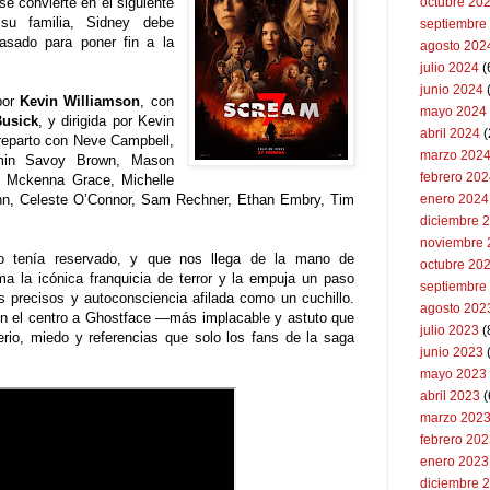
se convierte en el siguiente
octubre 20
 su familia, Sidney debe
septiembre
asado para poner fin a la
agosto 202
julio 2024
(
junio 2024
por
Kevin Williamson
, con
mayo 2024
usick
, y dirigida por
Kevin
abril 2024
(
reparto con
Neve Campbell,
marzo 202
smin Savoy Brown, Mason
febrero 20
 Mckenna Grace, Michelle
n, Celeste O’Connor, Sam Rechner, Ethan Embry, Tim
enero 2024
diciembre 
noviembre 
o tenía reservado, y que nos llega de la mano de
octubre 20
a la icónica franquicia de terror y la empuja un paso
septiembre
s precisos y autoconsciencia afilada como un cuchillo.
agosto 202
en el centro a Ghostface —más implacable y astuto que
julio 2023
(
io, miedo y referencias que solo los fans de la saga
junio 2023
mayo 2023
abril 2023
(
marzo 202
febrero 20
enero 2023
diciembre 