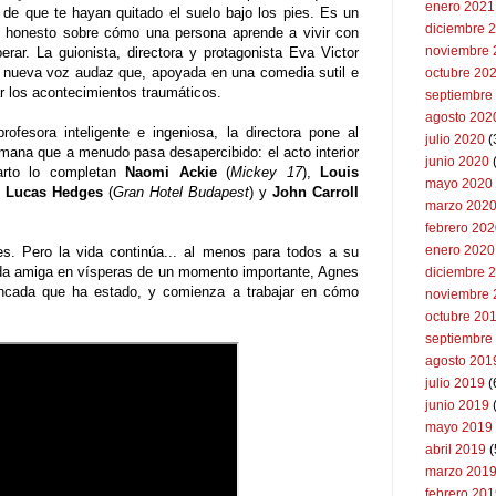
enero 2021
de que te hayan quitado el suelo bajo los pies. Es un
diciembre 
te honesto sobre cómo una persona aprende a vivir con
noviembre 
rar. La guionista, directora y protagonista Eva Victor
a nueva voz audaz que, apoyada en una comedia sutil e
octubre 20
rar los acontecimientos traumáticos.
septiembre
agosto 202
ofesora inteligente e ingeniosa, la directora pone al
julio 2020
(
mana que a menudo pasa desapercibido: el acto interior
junio 2020
arto lo completan
Naomi Ackie
(
Mickey 17
),
Louis
mayo 2020
,
Lucas Hedges
(
Gran Hotel Budapest
) y
John Carroll
marzo 202
febrero 20
enero 2020
s. Pero la vida continúa... al menos para todos a su
rida amiga en vísperas de un momento importante, Agnes
diciembre 
ncada que ha estado, y comienza a trabajar en cómo
noviembre 
octubre 20
septiembre
agosto 201
julio 2019
(
junio 2019
mayo 2019
abril 2019
(
marzo 201
febrero 20