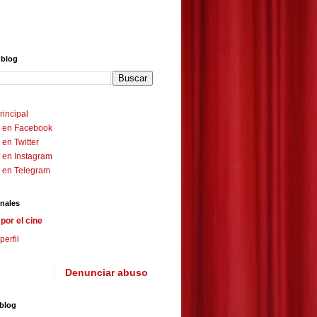
 blog
rincipal
 en Facebook
en Twitter
 en Instagram
 en Telegram
nales
por el cine
perfil
Denunciar abuso
 blog