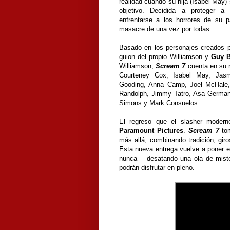
realidad cuando su hija (Isabel May) 
objetivo. Decidida a proteger a
enfrentarse a los horrores de su p
masacre de una vez por todas.
Basado en los personajes creados 
guion del propio
Williamson y
Guy B
Williamson,
Scream 7
cuenta en su 
Courteney Cox, Isabel May, Ja
Gooding, Anna Camp, Joel McHale,
Randolph, Jimmy Tatro, Asa German
Simons y Mark Consuelos
El regreso que el slasher modern
Paramount Pictures
.
Scream 7
tom
más allá, combinando tradición, giro
Esta nueva entrega vuelve a poner 
nunca— desatando una ola de mister
podrán disfrutar en pleno.