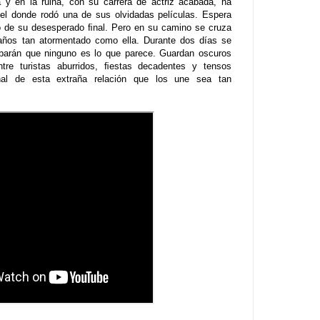
 y en la ruina, con su carrera de actriz acabada, ha
tel donde rodó una de sus olvidadas películas. Espera
 de su desesperado ﬁnal. Pero en su camino se cruza
años tan atormentado como ella. Durante dos días se
obarán que ninguno es lo que parece. Guardan oscuros
tre turistas aburridos, ﬁestas decadentes y tensos
nal de esta extraña relación que los une sea tan