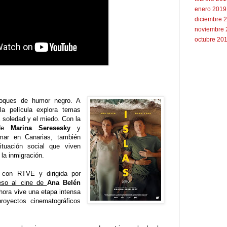
enero 2019
diciembre 
noviembre 
octubre 20
toques de humor negro. A
la película explora temas
a soledad y el miedo. Con la
l de
Marina Seresesky
y
mar en Canarias, también
ituación social que viven
 la inmigración.
n con RTVE y dirigida por
eso al cine de
Ana Belén
ahora vive una etapa intensa
royectos cinematográficos