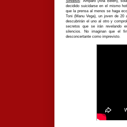
Sinopsis
:
Amparo (Ana Belén), sola
decidido suicidarse en el mismo ho
que la prensa al menos se haga eco
Toni (Manu Vega), un joven de 20 
descubrirán el uno al otro y compr
secretos que se irán revelando en
silencios. No imaginan que el ﬁ
desconcertante como imprevisto.