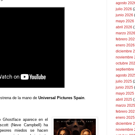
agosto 202
julio 2026
(
junio 2026
mayo 2026
abril 2026
(
marzo 202
febrero 20
enero 2026
diciembre 
noviembre 
octubre 20
septiembre
agosto 202
julio 2025
(
junio 2025
mayo 2025
strena de la mano de
Universal Pictures Spain
.
abril 2025
(
marzo 202
febrero 20
enero 2025
 Ghostface aparece en el
diciembre 
escott (Neve Campbell) ha
noviembre 
 peores miedos se hacen