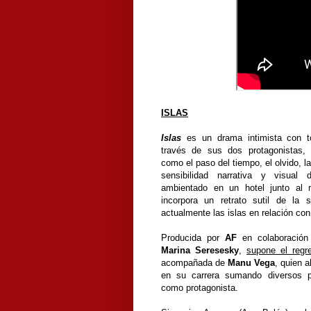
ISLAS
Islas
es un drama intimista con 
través de sus dos protagonistas, 
como el paso del tiempo, el olvido, l
sensibilidad narrativa y visua
ambientado en un hotel junto al 
incorpora un retrato sutil de la s
actualmente las islas en relación con
Producida por
AF
en colaboració
Marina Seresesky
,
supone el regr
acompañada de
Manu Vega
, quien 
en su carrera sumando diversos p
como protagonista.