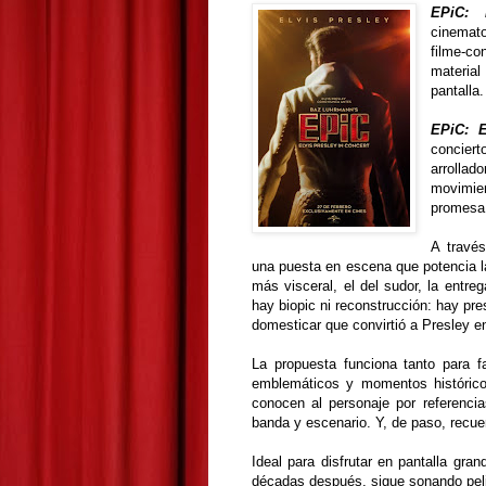
EPiC: 
cinemato
filme-co
materia
pantalla.
EPiC: E
concier
arrolla
movimien
promesa 
A travé
una puesta en escena que potencia la 
más visceral, el del sudor, la entre
hay biopic ni reconstrucción: hay p
domesticar que convirtió a Presley e
La propuesta funciona tanto para 
emblemáticos y momentos históric
conocen al personaje por referencia
banda y escenario. Y, de paso, recue
Ideal para disfrutar en pantalla gran
décadas después, sigue sonando pel