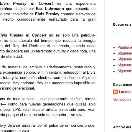
Elvis Presley in Concert
es una experiencia
gráfica dirigida por
Baz Luhrmann
que presenta un
ncierto innovador de
Elvis Presley
contado a través de
l inédito cuidadosamente restaurado para la gran
Buscar este
lvis Presley in Concert
no es solo una película-
to, es una cápsula del tiempo que rescata la energía
dora del Rey del Rock en el escenario, cuando cada
Página p
to de cadera era un terremoto cultural y cada nota, una
Sígueme
de eternidad.
Sígueme 
Sígueme
s de material de archivo cuidadosamente restaurado y
Sígueme
experiencia sonora, el film invita a redescubrir al Elvis
ga total y la comunión eléctrica con su público. Aquí no
resencia. Hay carisma. Hay ese magnetismo imposible de
Datos perso
n icono generacional.
Latidos 
fans de toda la vida —que encontrarán guiños, temas
Ver todo mi 
os— como para nuevas generaciones que quizás solo
s pop. EPiC reivindica al artista en estado puro: voz,
rda por qué el rock no solo se escucha… se vive.
de y dejarse arrastrar por el pulso de un concierto que,
Archivo del
igrosamente vivo.