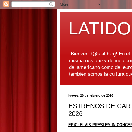
LATIDO
¡Bienvenid@s al blog! En él i
misma nos une y define como
del americano como del euro
también somos la cultura q
jueves, 26 de febrero de 2026
ESTRENOS DE CART
2026
EPiC: ELVIS PRESLEY IN CONCE