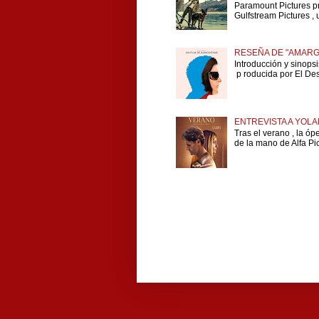
Paramount Pictures p
Gulfstream Pictures , 
RESEÑA DE "AMARG
Introducción y sinops
p roducida por El Dese
ENTREVISTA A YOLA
Tras el verano , la ó
de la mano de Alfa Pict