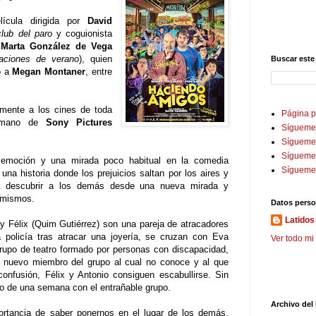
ícula dirigida por
David
lub del paro
y coguionista
e
Marta González de Vega
ciones de verano
), quien
Buscar este
o a
Megan Montaner
, entre
amente a los cines de toda
Página p
mano de
Sony Pictures
Sígueme
Sígueme 
Sígueme
emoción y una mirada poco habitual en la comedia
Sígueme
a historia donde los prejuicios saltan por los aires y
a descubrir a los demás desde una nueva mirada y
 mismos.
Datos perso
Latidos 
y Félix (Quim Gutiérrez) son una pareja de atracadores
policía tras atracar una joyería, se cruzan con Eva
Ver todo mi 
rupo de teatro formado por personas con discapacidad,
 nuevo miembro del grupo al cual no conoce y al que
onfusión, Félix y Antonio consiguen escabullirse. Sin
ivo de una semana con el entrañable grupo.
Archivo del
ortancia de saber ponernos en el lugar de los demás,