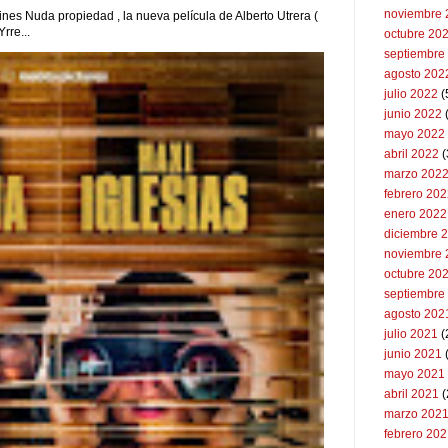
noviembre 
ines Nuda propiedad , la nueva película de Alberto Utrera (
rre...
octubre 20
septiembre
agosto 202
julio 2022
(
junio 2022
(
mayo 2022
abril 2022
(
marzo 202
febrero 20
enero 2022
diciembre 
noviembre 
octubre 20
septiembre
agosto 202
julio 2021
(
junio 2021
mayo 2021
abril 2021
(
marzo 202
febrero 20