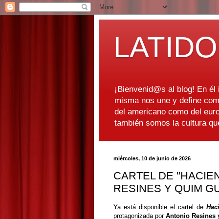
LATIDO
¡Bienvenid@s al blog! En él i
misma nos une y define como
del americano como del euro
también somos la cultura q
miércoles, 10 de junio de 2026
CARTEL DE "HACIE
RESINES Y QUIM G
Ya está disponible el cartel de
Hac
protagonizada por
Antonio Resines 