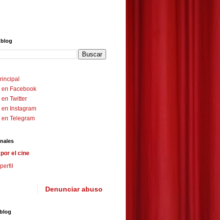
 blog
rincipal
 en Facebook
en Twitter
 en Instagram
 en Telegram
nales
por el cine
perfil
Denunciar abuso
 blog