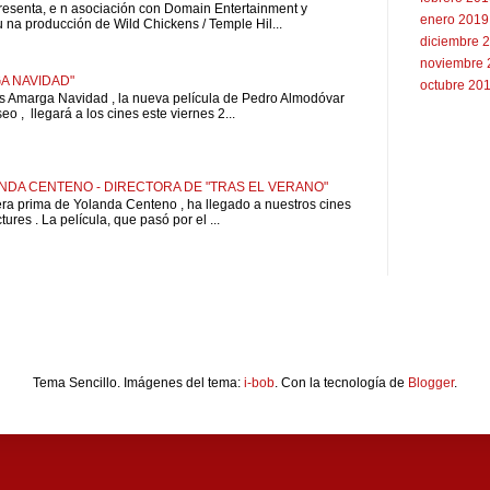
resenta, e n asociación con Domain Entertainment y
enero 2019
u na producción de Wild Chickens / Temple Hil...
diciembre 
noviembre 
A NAVIDAD"
octubre 20
is Amarga Navidad , la nueva película de Pedro Almodóvar
o , llegará a los cines este viernes 2...
NDA CENTENO - DIRECTORA DE "TRAS EL VERANO"
pera prima de Yolanda Centeno , ha llegado a nuestros cines
ures . La película, que pasó por el ...
Tema Sencillo. Imágenes del tema:
i-bob
. Con la tecnología de
Blogger
.