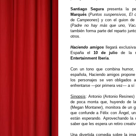
Santiago Segura
presenta la pel
Marqués
(
Puntos suspensivos, El c
de
Campeones
) y con el guion d
(
Padre no hay más que uno, Vaca
también forma parte del reparto junt
otros.
Haciendo amigos
llegará exclusiv
España el
10 de julio
de la 
Entertainment Iberia
.
Con un tono que combina humor, 
española, Haciendo amigos propone un
los personajes se ven obligados 
enfrentarse —por primera vez— a sí
Sinopsis
:
Antonio (Antonio Resines) 
de poca monta que, huyendo de la 
(Megan Montaner), monitora de un g
que confunde a Félix con Ángel, un
están esperando. Aprovechando la c
saber que les espera un retiro creat
Una divertida comedia sobre la imp