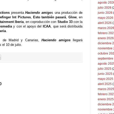
agosto 202
julio 2026
(
ctions
presenta
Haciendo amigo
s una producción de
junio 2026
finger Int Pictures
,
Esto también pasará
,
Glow
, en
mayo 2026
tainment Iberia
, en coproducción con
Studio 33
con la
abril 2026
(
esmedia
y con el apoyo del
ICAA
, que será distribuida
marzo 202
eria
.
febrero 20
enero 2026
es de Madrid y Canarias,
Haciendo amigos
llegará
diciembre 
el 10 de julio.
noviembre 
octubre 20
septiembre
agosto 202
julio 2025
(
junio 2025
mayo 2025
o
abril 2025
(
marzo 202
febrero 20
enero 2025
diciembre 
noviembre 