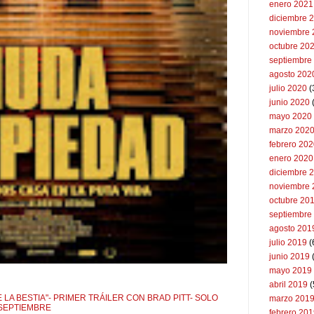
enero 2021
diciembre 
noviembre 
octubre 20
septiembre
agosto 202
julio 2020
(
junio 2020
mayo 2020
marzo 202
febrero 20
enero 2020
diciembre 
noviembre 
octubre 20
septiembre
agosto 201
julio 2019
(
junio 2019
mayo 2019
abril 2019
(
 LA BESTIA"- PRIMER TRÁILER CON BRAD PITT- SOLO
marzo 201
 SEPTIEMBRE
febrero 20