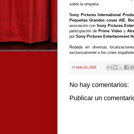
sobre la empatía.
Sony Pictures International Produ
Pequeñas Grandes cosas AIE
,
Bow
asociación con
Sony Pictures Enter
participación de
Prime Video
y
Atr
por
Sony Pictures Entertainment Ib
Rodada en diversas localizacion
exclusivamente a los cines españoles 
en
junio 10, 2026
No hay comentarios:
Publicar un comentari