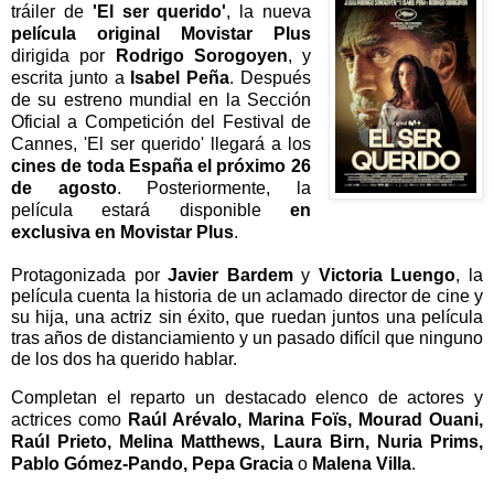
tráiler de
'El ser querido'
, la nueva
película original Movistar Plus
dirigida por
Rodrigo Sorogoyen
, y
escrita junto a
Isabel Peña
. Después
de su estreno mundial en la Sección
Oficial a Competición del Festival de
Cannes, 'El ser querido' llegará a los
cines de toda España el próximo 26
de agosto
. Posteriormente, la
película estará disponible
en
exclusiva en Movistar Plus
.
Protagonizada por
Javier Bardem
y
Victoria Luengo
, la
película cuenta la historia de un aclamado director de cine y
su hija, una actriz sin éxito, que ruedan juntos una película
tras años de distanciamiento y un pasado difícil que ninguno
de los dos ha querido hablar.
Completan el reparto un destacado elenco de actores y
actrices como
Raúl Arévalo, Marina Foïs, Mourad Ouani,
Raúl Prieto, Melina Matthews, Laura Birn, Nuria Prims,
Pablo Gómez-Pando, Pepa Gracia
o
Malena Villa
.