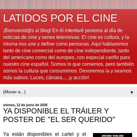
LATIDOS POR EL CINE
¡Bienvenid@s al blog! En él intentaré poneros al día de
noticias de cine y series televisivas. El cine es cultura, y la
misma nos une y define como personas. Aquí hablaremos
tanto de cine comercial como de cine independiente, tanto
del americano como del europeo, con especial cariño para
nuestro cine español. Somos lo que comemos, pero también
somos la cultura que consumimos. Devoremos la y seamos
más sabios. Luces, cámara.... ¡y acción!
▼
viernes, 12 de junio de 2026
YA DISPONIBLE EL TRÁILER Y
POSTER DE "EL SER QUERIDO"
Ya están disponibles el cartel y el