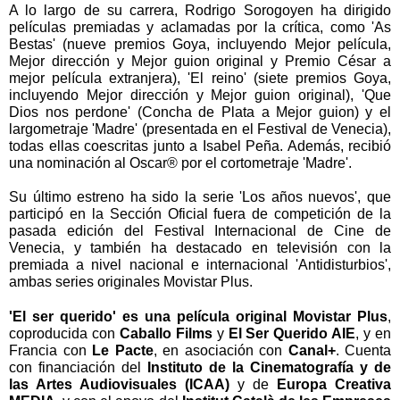
A lo largo de su carrera, Rodrigo Sorogoyen ha dirigido
películas premiadas y aclamadas por la crítica, como 'As
Bestas' (nueve premios Goya, incluyendo Mejor película,
Mejor dirección y Mejor guion original y Premio César a
mejor película extranjera), 'El reino' (siete premios Goya,
incluyendo Mejor dirección y Mejor guion original), 'Que
Dios nos perdone' (Concha de Plata a Mejor guion) y el
largometraje 'Madre' (presentada en el Festival de Venecia),
todas ellas coescritas junto a Isabel Peña. Además, recibió
una nominación al Oscar® por el cortometraje 'Madre'.
Su último estreno ha sido la serie 'Los años nuevos', que
participó en la Sección Oficial fuera de competición de la
pasada edición del Festival Internacional de Cine de
Venecia, y también ha destacado en televisión con la
premiada a nivel nacional e internacional 'Antidisturbios',
ambas series originales Movistar Plus.
'El ser querido' es una película original Movistar Plus
,
coproducida con
Caballo Films
y
El Ser Querido AIE
, y en
Francia con
Le Pacte
, en asociación con
Canal+
. Cuenta
con financiación del
Instituto de la Cinematografía y de
las Artes Audiovisuales (ICAA)
y de
Europa Creativa