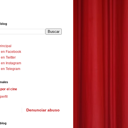
 blog
rincipal
 en Facebook
en Twitter
 en Instagram
 en Telegram
nales
por el cine
perfil
Denunciar abuso
 blog