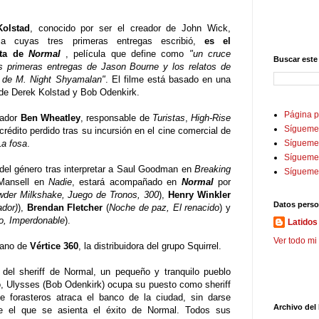
Kolstad
, conocido por ser el creador de John Wick,
icia cuyas tres primeras entregas escribió,
es el
sta de
Normal
, película que define como
"un cruce
Buscar este
as primeras entregas de Jason Bourne y los relatos de
o de M. Night Shyamalan"
. El filme está basado en una
 de Derek Kolstad y Bob Odenkirk.
Página p
zador
Ben Wheatley
, responsable de
Turistas
,
High-Rise
Sígueme
 crédito perdido tras su incursión en el cine comercial de
La fosa
.
Sígueme 
Sígueme
 del género tras interpretar a Saul Goodman en
Breaking
Sígueme
Mansell en
Nadie
, estará acompañado en
Normal
por
der Milkshake, Juego de Tronos, 300
),
Henry Winkler
Datos perso
dor)
),
Brendan Fletcher
(
Noche de paz, El renacido
) y
do, Imperdonable
).
Latidos 
Ver todo mi 
 mano de
Vértice 360
, la distribuidora del grupo Squirrel.
 del sheriff de Normal, un pequeño y tranquilo pueblo
o, Ulysses (Bob Odenkirk) ocupa su puesto como sheriff
 forasteros atraca el banco de la ciudad, sin darse
Archivo del
re el que se asienta el éxito de Normal. Todos sus