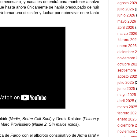
lo necesario, y nada les detendrá para mantener a salvo
agosto 202
ue hasta ahora únicamente se había preocupado de huir
julio 2026
(
 tomar una decisión y luchar por sobrevivir entre tanto
junio 2026
mayo 2026
abril 2026
(
marzo 202
febrero 20
enero 2026
diciembre 
noviembre 
octubre 20
septiembre
agosto 202
julio 2025
(
junio 2025
mayo 2025
abril 2025
(
marzo 202
febrero 20
kirk (
Nadie, Better Call Saul
) y Derek Kolstad (
Falcon y
enero 2025
a Marc Provissiero (
Nadie 2, Sin malos rollos
).
diciembre 
noviembre 
ica de
Fargo
con el alboroto conspirativo de
Arma fatal
y