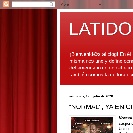
LATIDO
¡Bienvenid@s al blog! En él i
misma nos une y define como
del americano como del euro
también somos la cultura q
miércoles, 1 de julio de 2026
"NORMAL", YA EN C
Norma
suspens
Unidos 