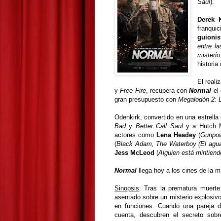
Saul
).
Derek 
franqu
guioni
entre l
misteri
historia
El reali
y
Free Fire
, recupera con
Normal
el
gran presupuesto con
Megalodón 2: 
Odenkirk, convertido en una estrella
Bad
y
Better Call Saul
y a Hutch 
actores como
Lena Headey
(
Gunpow
(
Black Adam, The Waterboy (El agua
Jess McLeod
(
Alguien está mintien
Normal
llega hoy a los cines de la
Sinopsis
:
Tras la prematura muerte
asentado sobre un misterio explosiv
en funciones.
Cuando una pareja de
cuenta, descubren el secreto sob