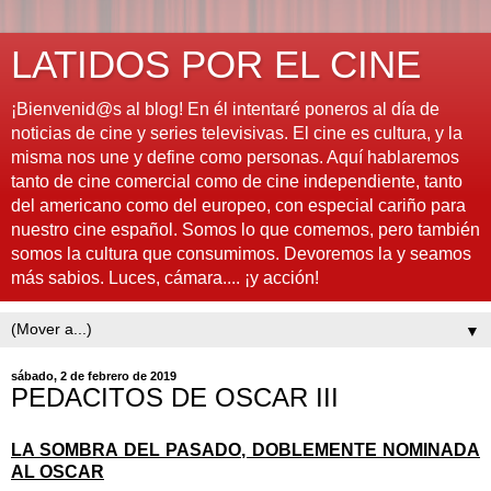
LATIDOS POR EL CINE
¡Bienvenid@s al blog! En él intentaré poneros al día de
noticias de cine y series televisivas. El cine es cultura, y la
misma nos une y define como personas. Aquí hablaremos
tanto de cine comercial como de cine independiente, tanto
del americano como del europeo, con especial cariño para
nuestro cine español. Somos lo que comemos, pero también
somos la cultura que consumimos. Devoremos la y seamos
más sabios. Luces, cámara.... ¡y acción!
▼
sábado, 2 de febrero de 2019
PEDACITOS DE OSCAR III
LA SOMBRA DEL PASADO, DOBLEMENTE NOMINADA
AL OSCAR