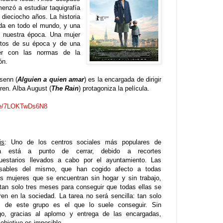
nzó a estudiar taquigrafía
 dieciocho años. La historia
ida en todo el mundo, y una
e nuestra época. Una mujer
ntos de su época y de una
per con las normas de la
ón.
senn (
Alguien a quien amar
) es la encargada de dirigir
gren. Alba August (
The Rain
) protagoniza la película.
.be/7LOKTwDs6N8
is
: Uno de los centros sociales más populares de
ia está a punto de cerrar, debido a recortes
uestarios llevados a cabo por el ayuntamiento. Las
nsables del mismo, que han cogido afecto a todas
as mujeres que se encuentran sin hogar y sin trabajo,
 tan solo tres meses para conseguir que todas ellas se
gren en la sociedad. La tarea no será sencilla: tan solo
 de este grupo es el que lo suele conseguir. Sin
o, gracias al aplomo y entrega de las encargadas,
objetivo es imposible.