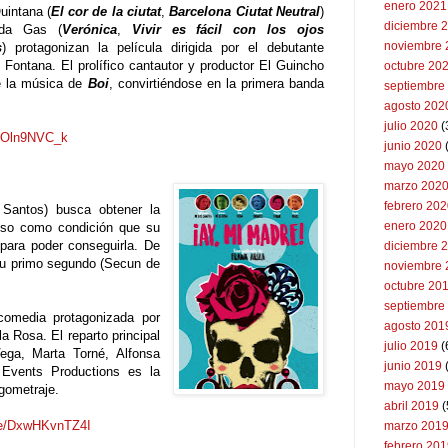
enero 2021
uintana (
El cor de la ciutat
,
Barcelona Ciutat Neutral
)
diciembre 
nda Gas (
Verónica
,
Vivir es fácil con los ojos
noviembre 
s
) protagonizan la película dirigida por el debutante
 Fontana. El prolífico cantautor y productor El Guincho
octubre 20
 la música de
Boi
, convirtiéndose en la primera banda
septiembre
agosto 202
julio 2020
(
54Oln9NVC_k
junio 2020
mayo 2020
marzo 202
febrero 20
 Santos) busca obtener la
enero 2020
uso como condición que su
 para poder conseguirla. De
diciembre 
su primo segundo (Secun de
noviembre 
octubre 20
septiembre
 comedia protagonizada por
agosto 201
a Rosa. El reparto principal
julio 2019
(
ega, Marta Torné, Alfonsa
junio 2019
Events Productions es la
mayo 2019
gometraje.
abril 2019
(
.be/DxwHKvnTZ4I
marzo 201
febrero 20