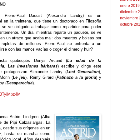
ANO
enero 2019
diciembre 
: Pierre-Paul Daoust (Alexandre Landry) es un
noviembre 
ual en la treintena, que tiene un doctorado en Filosofía
octubre 20
 se ve obligado a trabajar como repartidor para poder
centemente. Un día, mientras reparte un paquete, se ve
 en un atraco que acaba mal: dos muertos y bolsas por
 repletas de millones. Pierre-Paul se enfrenta a un
irse con las manos vacías o coger el dinero y huir?
asta quebequés Denys Arcand (
La edad de la
ia
,
Las invasiones bárbaras
) escribe y dirige este
e protagonizan Alexandre Landry (
Lost Generation
),
 Morin (
Le jeu
), Rémy Girard (
Patinazo a la gloria
) y
oy (
Desaparecida
).
CI3TyiMpz4M
ueca Astrid Lindgren (Alba
je de Pipi Calzaslargas. La
da, desde sus orígenes en un
by, hasta su marcha como
riódico local. Años después