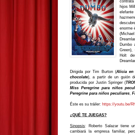
contrata 
hijos Mi
elefante
hazmerre
descubr
enorme é
(Michael
Dreamla
Dumbo a
Green), 
Holt de
Dreamla
Dirigida por Tim Burton (
Alicia en
chocolate
), a partir de un guión 
producida por Justin Springer (
TRON
Miss Peregrine para niños pecul
Peregrine para niños peculiares
,
F
Éste es su tráiler:
https://youtu.be/
¿QUÉ TE JUEGAS?
Sinopsis
: Roberto Salazar tiene un
cambiará la empresa familiar, pe