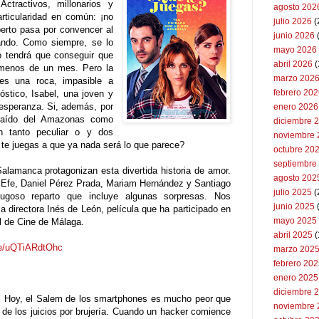
ctractivos, millonarios y
agosto 202
articularidad en común: ¡no
julio 2026
(
erto pasa por convencer al
junio 2026
ando. Como siempre, se lo
mayo 2026
o tendrá que conseguir que
abril 2026
(
 menos de un mes. Pero la
marzo 202
 es una roca, impasible a
febrero 20
óstico, Isabel, una joven y
esperanza. Si, además, por
enero 2026
raído del Amazonas como
diciembre 
un tanto peculiar o y dos
noviembre 
te juegas a que ya nada será lo que parece?
octubre 20
septiembre
alamanca protagonizan esta divertida historia de amor.
agosto 202
s Efe, Daniel Pérez Prada, Mariam Hernández y Santiago
julio 2025
(
ugoso reparto que incluye algunas sorpresas. Nos
junio 2025
a directora Inés de León, película que ha participado en
mayo 2025
al de Cine de Málaga.
abril 2025
(
be/uQTiARdtOhc
marzo 202
febrero 20
enero 2025
diciembre 
: Hoy, el Salem de los smartphones es mucho peor que
noviembre 
 de los juicios por brujería. Cuando un hacker comience