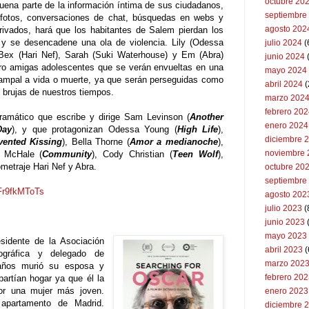
octubre 20
 buena parte de la información íntima de sus ciudadanos,
septiembre
 fotos, conversaciones de chat, búsquedas en webs y
agosto 202
rivados, hará que los habitantes de Salem pierdan los
 y se desencadene una ola de violencia. Lily (Odessa
julio 2024
(
Bex (Hari Nef), Sarah (Suki Waterhouse) y Em (Abra)
junio 2024
ro amigas adolescentes que se verán envueltas en una
mayo 2024
campal a vida o muerte, ya que serán perseguidas como
abril 2024
(
n brujas de nuestros tiempos.
marzo 202
febrero 20
 dramático que escribe y dirige Sam Levinson (
Another
enero 2024
Day
), y que protagonizan Odessa Young (
High Life
),
diciembre 
vented Kissing
), Bella Thorne (
Amor a medianoche
),
noviembre 
l McHale (
Community
), Cody Christian (
Teen Wolf
),
metraje Hari Nef y Abra.
octubre 20
septiembre
BFr9fkMToTs
agosto 202
julio 2023
(
junio 2023
mayo 2023
idente de la Asociación
abril 2023
(
gráfica y delegado de
marzo 202
ños murió su esposa y
febrero 20
artían hogar ya que él la
or una mujer más joven.
enero 2023
apartamento de Madrid.
diciembre 