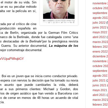
n el motor de su vida. Sin
noviembre 
ar es su peculiar método
octubre 20
alta ver la película en sí,
septiembre
agosto 202
julio 2022
(
ada por el crítico de cine
junio 2022
(
producción española en
mayo 2022
ica de Berlín, organizada por la German Film Critics
marco de la Berlinale, donde fue catalogada como “
una
abril 2022
(
s destacadas de la Berlinale
”por la prestigiosa revista
marzo 202
 Guerra. Su anterior documental,
La máquina de los
febrero 20
mejor cortometraje documental.
enero 2022
diciembre 
.be/VUpaPMhqbGY
noviembre 
octubre 20
septiembre
agosto 202
: Boi es un joven que se inicia como conductor privado.
 espera con nervios la decisión que ha tomado su novia
julio 2021
(
n asunto que puede cambiarles la vida, deberá
junio 2021
ar a sus primeros clientes: Michael y Gordon, dos
mayo 2021
ios de origen asiático que han venido a Barcelona con
abril 2021
(
ivo de cerrar en menos de 48 horas un acuerdo de vital
marzo 202
cia.
febrero 20