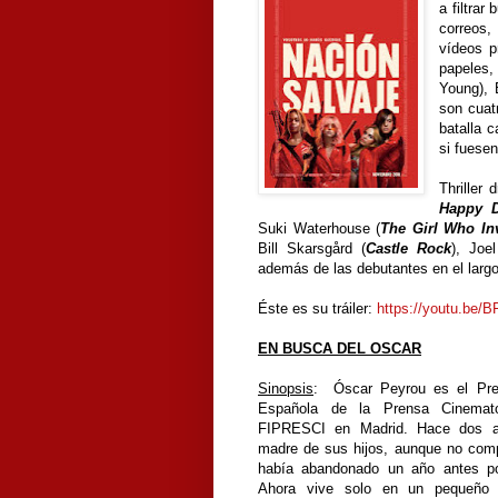
a filtrar
correos,
vídeos p
papeles,
Young), 
son cuat
batalla 
si fuese
Thriller
Happy 
Suki Waterhouse (
The Girl Who In
Bill Skarsgård (
Castle Rock
), Joe
además de las debutantes en el largo
Éste es su tráiler:
https://youtu.be/
EN BUSCA DEL OSCAR
Sinopsis
: Óscar Peyrou es el Pres
Española de la Prensa Cinemato
FIPRESCI en Madrid. Hace dos a
madre de sus hijos, aunque no comp
había abandonado un año antes p
Ahora vive solo en un pequeño 