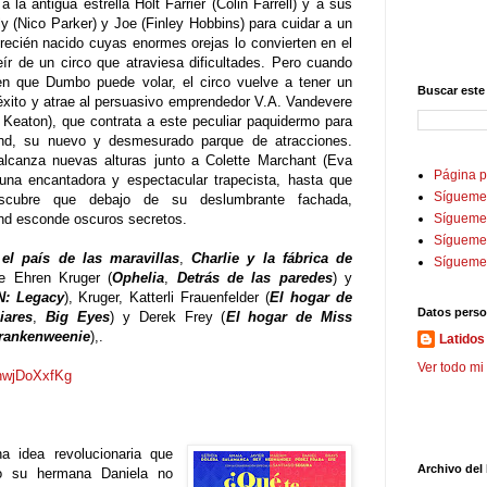
a la antigua estrella Holt Farrier (Colin Farrell) y a sus
lly (Nico Parker) y Joe (Finley Hobbins) para cuidar a un
 recién nacido cuyas enormes orejas lo convierten en el
ír de un circo que atraviesa dificultades. Pero cuando
en que Dumbo puede volar, el circo vuelve a tener un
Buscar este
xito y atrae al persuasivo emprendedor V.A. Vandevere
 Keaton), que contrata a este peculiar paquidermo para
nd, su nuevo y desmesurado parque de atracciones.
lcanza nuevas alturas junto a Colette Marchant (Eva
Página p
una encantadora y espectacular trapecista, hasta que
Sígueme
scubre que debajo de su deslumbrante fachada,
nd esconde oscuros secretos.
Sígueme 
Sígueme
 el país de las maravillas
,
Charlie y la fábrica de
Sígueme
de Ehren Kruger (
Ophelia
,
Detrás de las paredes
) y
: Legacy
), Kruger, Katterli Frauenfelder (
El hogar de
Datos perso
iares
,
Big Eyes
) y Derek Frey (
El hogar de Miss
rankenweenie
),.
Latidos 
Ver todo mi 
RhwjDoXxfKg
a idea revolucionaria que
Archivo del
ro su hermana Daniela no