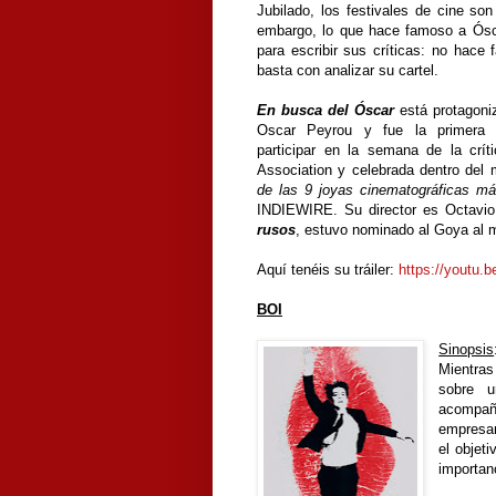
Jubilado, los festivales de cine so
embargo, lo que hace famoso a Ósc
para escribir sus críticas: no hace f
basta con analizar su cartel.
En busca del Óscar
está protagoniz
Oscar Peyrou y fue la primera 
participar en la semana de la crít
Association y celebrada dentro del 
de las 9 joyas cinematográficas má
INDIEWIRE. Su director es Octavio
rusos
, estuvo nominado al Goya al 
Aquí tenéis su tráiler:
https://youtu
BOI
Sinopsis
Mientras
sobre u
acompañ
empresar
el objet
importan