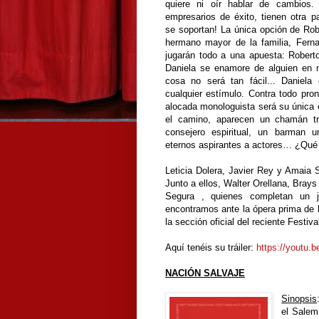
quiere ni oír hablar de cambios. A
empresarios de éxito, tienen otra p
se soportan! La única opción de Rob
hermano mayor de la familia, Fern
jugarán todo a una apuesta: Robert
Daniela se enamore de alguien en
cosa no será tan fácil... Daniela
cualquier estímulo. Contra todo pron
alocada monologuista será su única 
el camino, aparecen un chamán t
consejero espiritual, un barman 
eternos aspirantes a actores… ¿Qué 
Leticia Dolera, Javier Rey y Amaia S
Junto a ellos, Walter Orellana, Bray
Segura , quienes completan un j
encontramos ante la ópera prima de l
la sección oficial del reciente Festiv
Aquí tenéis su tráiler:
https://youtu.
NACIÓN SALVAJE
Sinopsis
el Salem