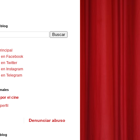
 blog
rincipal
 en Facebook
en Twitter
 en Instagram
 en Telegram
nales
por el cine
perfil
Denunciar abuso
 blog