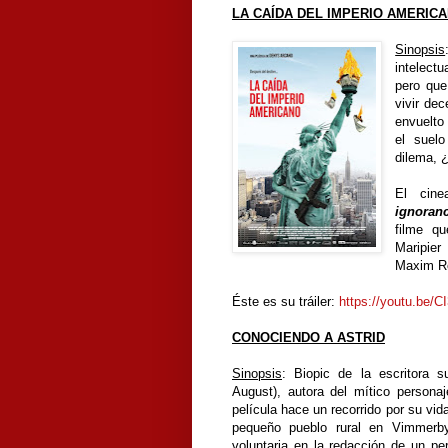
LA CAÍDA DEL IMPERIO AMERIC
Sinopsis
intelect
pero que
vivir de
envuelto
el suelo
dilema, ¿
El cine
ignoranc
filme qu
Maripier
Maxim R
Éste es su tráiler:
https://youtu.be/
CONOCIENDO A ASTRID
Sinopsis
: Biopic de la escritora s
August), autora del mítico persona
película hace un recorrido por su vi
pequeño pueblo rural en Vimmer
voluntaria en la redacción de un pe