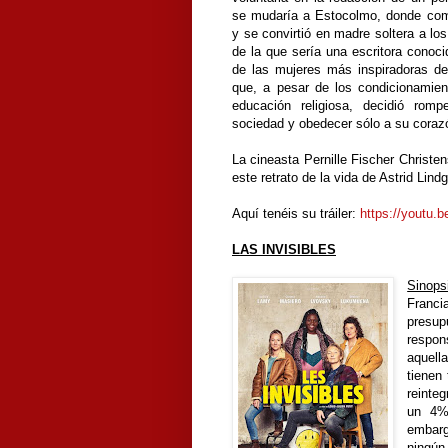
se mudaría a Estocolmo, donde come
y se convirtió en madre soltera a los
de la que sería una escritora conoc
de las mujeres más inspiradoras d
que, a pesar de los condicionamie
educación religiosa, decidió rom
sociedad y obedecer sólo a su coraz
La cineasta Pernille Fischer Christen
este retrato de la vida de Astrid Lind
Aquí tenéis su tráiler:
https://youtu
LAS INVISIBLES
Sinops
Franc
presup
respo
aquell
tienen
reinte
un 4%
embarg
ningún 