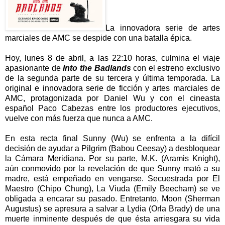
La innovadora serie de artes
marciales de AMC se despide con una batalla épica.
Hoy, lunes 8 de abril, a las 22:10 horas, culmina el viaje
apasionante de
Into the Badlands
con el estreno exclusivo
de la segunda parte de su tercera y última temporada. La
original e innovadora serie de ficción y artes marciales de
AMC, protagonizada por Daniel Wu y con el cineasta
español Paco Cabezas entre los productores ejecutivos,
vuelve con más fuerza que nunca a AMC.
En esta recta final Sunny (Wu) se enfrenta a la difícil
decisión de ayudar a Pilgrim (Babou Ceesay) a desbloquear
la Cámara Meridiana. Por su parte, M.K. (Aramis Knight),
aún conmovido por la revelación de que Sunny mató a su
madre, está empeñado en vengarse. Secuestrada por El
Maestro (Chipo Chung), La Viuda (Emily Beecham) se ve
obligada a encarar su pasado. Entretanto, Moon (Sherman
Augustus) se apresura a salvar a Lydia (Orla Brady) de una
muerte inminente después de que ésta arriesgara su vida