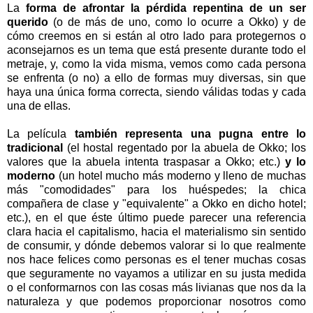
La
forma de afrontar la pérdida repentina de un ser
querido
(o de más de uno, como lo ocurre a Okko) y de
cómo creemos en si están al otro lado para protegernos o
aconsejarnos es un tema que está presente durante todo el
metraje, y, como la vida misma, vemos como cada persona
se enfrenta (o no) a ello de formas muy diversas, sin que
haya una única forma correcta, siendo válidas todas y cada
una de ellas.
La película
también representa una pugna entre lo
tradicional
(el hostal regentado por la abuela de Okko; los
valores que la abuela intenta traspasar a Okko; etc.)
y lo
moderno
(un hotel mucho más moderno y lleno de muchas
más "comodidades" para los huéspedes; la chica
compañera de clase y "equivalente" a Okko en dicho hotel;
etc.), en el que éste último puede parecer una referencia
clara hacia el capitalismo, hacia el materialismo sin sentido
de consumir, y dónde debemos valorar si lo que realmente
nos hace felices como personas es el tener muchas cosas
que seguramente no vayamos a utilizar en su justa medida
o el conformarnos con las cosas más livianas que nos da la
naturaleza y que podemos proporcionar nosotros como