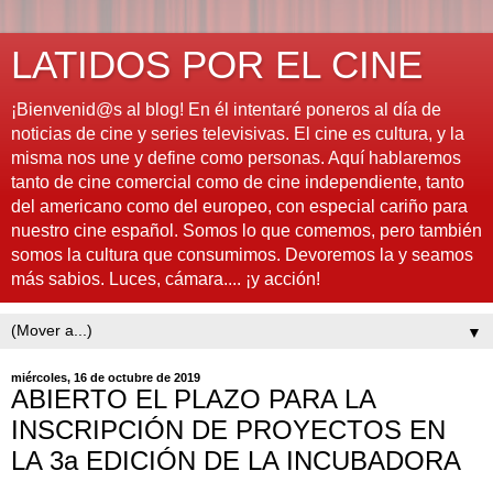
LATIDOS POR EL CINE
¡Bienvenid@s al blog! En él intentaré poneros al día de
noticias de cine y series televisivas. El cine es cultura, y la
misma nos une y define como personas. Aquí hablaremos
tanto de cine comercial como de cine independiente, tanto
del americano como del europeo, con especial cariño para
nuestro cine español. Somos lo que comemos, pero también
somos la cultura que consumimos. Devoremos la y seamos
más sabios. Luces, cámara.... ¡y acción!
▼
miércoles, 16 de octubre de 2019
ABIERTO EL PLAZO PARA LA
INSCRIPCIÓN DE PROYECTOS EN
LA 3a EDICIÓN DE LA INCUBADORA