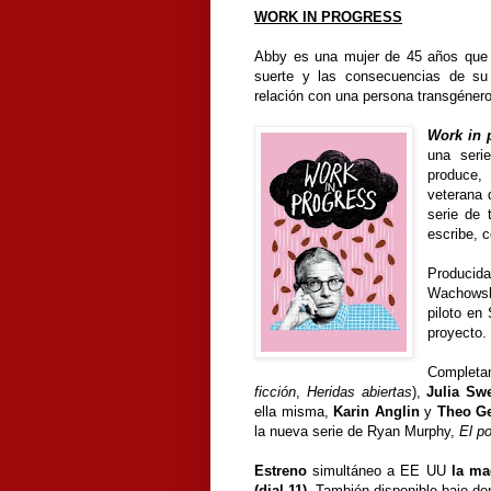
WORK IN PROGRESS
Abby es una mujer de 45 años que s
suerte y las consecuencias de su
relación con una persona transgénero
Work in 
una seri
produce,
veterana 
serie de 
escribe, c
Produci
Wachowsk
piloto en
proyecto.
Completa
ficción
,
Heridas abiertas
),
Julia Sw
ella misma,
Karin Anglin
y
Theo G
la nueva serie de Ryan Murphy,
El po
Estreno
simultáneo a EE UU
la ma
(dial 11)
. También disponible bajo de