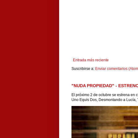
Entrada más reciente
Suscribirse a:
Enviar comentarios (Atom
"NUDA PROPIEDAD" - ESTRENO
El próximo 2 de octubre se estrena en c
Uno Equis Dos, Desmontando a Lucía, Y