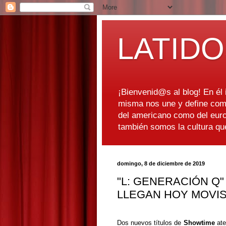
LATIDO
¡Bienvenid@s al blog! En él i
misma nos une y define como
del americano como del euro
también somos la cultura q
domingo, 8 de diciembre de 2019
"L: GENERACIÓN Q
LLEGAN HOY MOVI
Dos nuevos títulos de
Showtime
ate