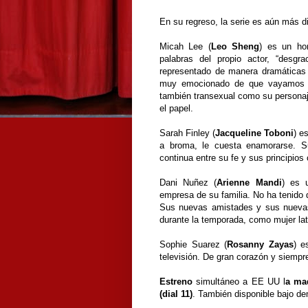
En su regreso, la serie es aún más di
Micah Lee (
Leo Sheng
) es un ho
palabras del propio actor, “desgr
representado de manera dramáticas 
muy emocionado de que vayamos en 
también transexual como su personaje
el papel.
Sarah Finley (
Jacqueline Toboni
) e
a broma, le cuesta enamorarse. Su
continua entre su fe y sus principi
Dani Nuñez (
Arienne Mandi
) es 
empresa de su familia. No ha tenido 
Sus nuevas amistades y sus nuevas 
durante la temporada, como mujer la
Sophie Suarez (
Rosanny Zayas
) e
televisión. De gran corazón y siempre
Estreno
simultáneo a EE UU l
a ma
(dial 11)
. También disponible bajo de