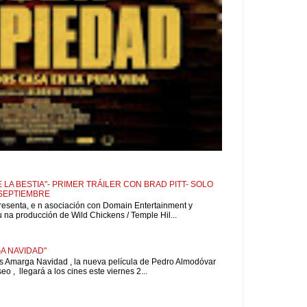
 LA BESTIA"- PRIMER TRÁILER CON BRAD PITT- SOLO
 SEPTIEMBRE
resenta, e n asociación con Domain Entertainment y
u na producción de Wild Chickens / Temple Hil...
A NAVIDAD"
is Amarga Navidad , la nueva película de Pedro Almodóvar
o , llegará a los cines este viernes 2...