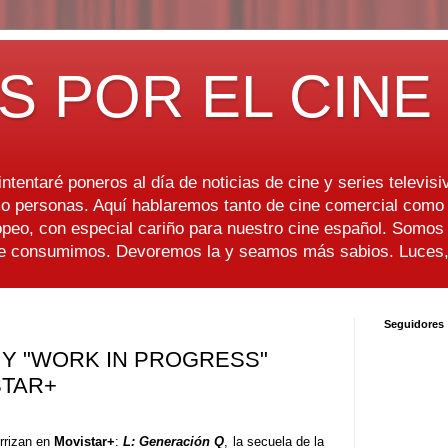
S POR EL CINE
ntentaré poneros al día de noticias de cine y series televisiv
 personas. Aquí hablaremos tanto de cine comercial como d
peo, con especial cariño para nuestro cine español. Somo
ue consumimos. Devoremos la y seamos más sabios. Luces, 
Seguidores
" Y "WORK IN PROGRESS"
STAR+
rrizan en
Movistar+
:
L: Generación Q
, la secuela de la