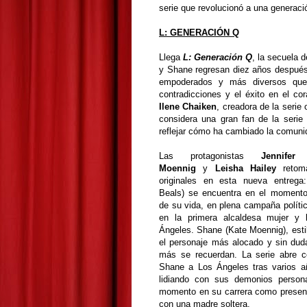
serie que revolucionó a una generaci
L: GENERACIÓN Q
Llega
L: Generación Q
, la secuela d
y Shane regresan diez años despué
empoderados y más diversos que 
contradicciones y el éxito en el 
Ilene Chaiken
, creadora de la serie
considera una gran fan de la serie
reflejar cómo ha cambiado la comun
Las protagonistas
Jennifer
Moennig
y
Leisha Hailey
retom
originales en esta nueva entrega:
Beals) se encuentra en el moment
de su vida, en plena campaña polític
en la primera alcaldesa mujer y 
Ángeles. Shane (Kate Moennig), estil
el personaje más alocado y sin dud
más se recuerdan. La serie abre c
Shane a Los Ángeles tras varios añ
lidiando con sus demonios persona
momento en su carrera como presenta
con una madre soltera.