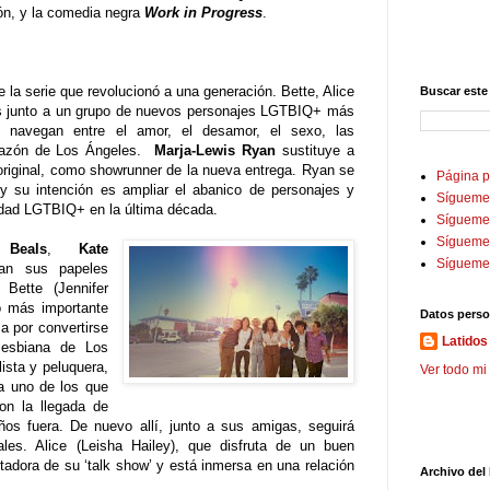
ón, y la comedia negra
Work in Progress
.
e la serie que revolucionó a una generación. Bette, Alice
Buscar este
s junto a un grupo de nuevos personajes LGTBIQ+ más
navegan entre el amor, el desamor, el sexo, las
corazón de Los Ángeles.
Marja-Lewis Ryan
sustituye a
 original, como showrunner de la nueva entrega. Ryan se
Página p
 y su intención es ampliar el abanico de personajes y
Sígueme
idad LGTBIQ+ en la última década.
Sígueme 
Sígueme
 Beals
,
Kate
Sígueme
an sus papeles
 Bette (Jennifer
o más importante
Datos perso
a por convertirse
Latidos 
lesbiana de Los
ista y peluquera,
Ver todo mi 
a uno de los que
on la llegada de
os fuera. De nuevo allí, junto a sus amigas, seguirá
les. Alice (Leisha Hailey), que disfruta de un buen
dora de su ‘talk show’ y está inmersa en una relación
Archivo del