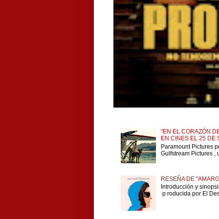
"EN EL CORAZÓN DE
EN CINES EL 25 DE
Paramount Pictures p
Gulfstream Pictures , 
RESEÑA DE "AMARG
Introducción y sinops
p roducida por El Dese