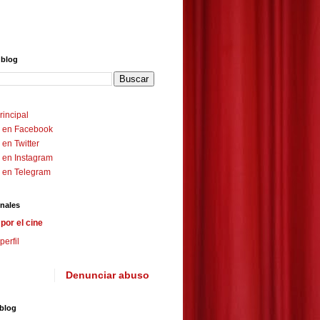
 blog
rincipal
 en Facebook
en Twitter
 en Instagram
 en Telegram
nales
por el cine
perfil
Denunciar abuso
 blog