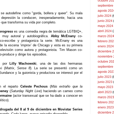
octubre 20
septiembre
agosto 202
e autodefine como "gorda, bollera y queer". Su mala
julio 2024
(
 depresión la conducen, inesperadamente, hacia una
junio 2024
 que transforma su vida por completo.
mayo 2024
abril 2024
(
progress
es una comedia negra de temática LGTBIQ+,
e muy autoral y autobiográfica.
Abby McEnany
co-
marzo 202
 co-escribe y protagoniza la serie. McEnany es una
febrero 20
de la escena ‘improv’ de Chicago y esta es su primera
enero 2024
televisión como autora y protagonista. Tim Mason co-
diciembre 
o-produce y dirige los episodios.
noviembre 
octubre 20
da por
Lilly Wachowski
, una de las dos hermanas
septiembre
i (
Matrix
,
Sense 8
). La serie se presentó como un
agosto 202
 Sundance y la guionista y productora se interesó por el
julio 2023
(
junio 2023
n el reparto
Celeste Pechous
(
Más extraño que la
mayo 2023
eeney
(
Saturday Night Live
) haciendo un cameo como
abril 2023
(
ermaine
(actor transexual que se ha dado a conocer en
marzo 202
lítico
).
febrero 20
enero 2023
drugada del 8 al 9 de diciembre en Movistar Series
diciembre 
manda. Cada lunes, nuevo episodio disponible.