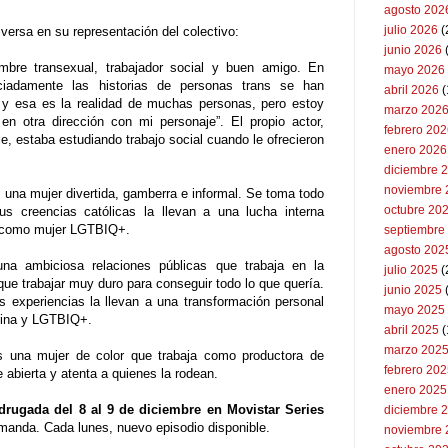
agosto 202
julio 2026
(
versa en su representación del colectivo:
junio 2026
mbre transexual, trabajador social y buen amigo. En
mayo 2026
aciadamente las historias de personas trans se han
abril 2026
(
y esa es la realidad de muchas personas, pero estoy
marzo 202
otra dirección con mi personaje”. El propio actor,
febrero 20
, estaba estudiando trabajo social cuando le ofrecieron
enero 2026
diciembre 
noviembre 
s una mujer divertida, gamberra e informal. Se toma todo
octubre 20
s creencias católicas la llevan a una lucha interna
os como mujer LGTBIQ+.
septiembre
agosto 202
una ambiciosa relaciones públicas que trabaja en la
julio 2025
(
que trabajar muy duro para conseguir todo lo que quería.
junio 2025
experiencias la llevan a una transformación personal
mayo 2025
tina y LGTBIQ+.
abril 2025
(
marzo 202
s una mujer de color que trabaja como productora de
febrero 20
 abierta y atenta a quienes la rodean.
enero 2025
drugada del 8 al 9 de diciembre en Movistar Series
diciembre 
manda. Cada lunes, nuevo episodio disponible.
noviembre 