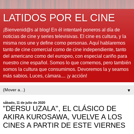
LATIDOS POR EL CINE
¡Bienvenid@s al blog! En él intentaré poneros al día de
noticias de cine y series televisivas. El cine es cultura, y la
misma nos une y define como personas. Aquí hablaremos
tanto de cine comercial como de cine independiente, tanto
del americano como del europeo, con especial cariño para
nuestro cine español. Somos lo que comemos, pero también
somos la cultura que consumimos. Devoremos la y seamos
más sabios. Luces, cámara.... ¡y acción!
▼
sábado, 11 de julio de 2020
"DERSU UZALA", EL CLÁSICO DE
AKIRA KUROSAWA, VUELVE A LOS
CINES A PARTIR DE ESTE VIERNES