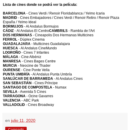
Lista de cines donde se podrá ver la película:
BARCELONA
- Cines Verdi / Renoir Floridablanca / Yelmo Icaria
MADRID
- Cines Embajadores / Cines Verdi / Renoir Retiro / Renoir Plaza
España / Yelmo Ideal
BORMUJOS
- Al Andalus Bormujos
CÁDIZ
-
Al Andalus El Centro
CAMBRILS
- Rambla de l'Art
DOS HERMANAS
- Cineapolis Dos Hermanas Multicines
FERROL
- Dúplex Cinema
GUADALAJARA
- Multicines Guadalajara
HUESCA
- Al Andalus CineMundo
LOGROÑO
- Cines 7 Infantes
MÁLAGA
- Cine Albéniz
MANRESA
- Cines Bages Centre
MURCIA
- Neocine de Thader
OURENSE
- Cine Ponte Vella
PUNTA UMBRÍA
- Al Andalus Punta Umbría
SANLÚCAR DE BARRAMEDA
- Al Andalus Cines
SAN SEBASTIÁN
- Cines Príncipe
SANTIAGO DE COMPOSTELA
- Numax
SEVILLA
- Avenida 5 Cines
TARRAGONA
- Ocine Gavarres
VALENCIA
- ABC Park
VALLADOLID
- Cines Broadway
en
julio 11, 2020
Compartir