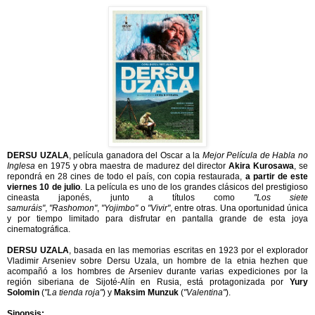
DERSU UZALA
, película ganadora del
Oscar a la
Mejor Película de Habla no
Inglesa
en 1975 y obra maestra de madurez del director
Akira Kurosawa
, se
repondrá en 28 cines de todo el país, con copia restaurada,
a partir de este
viernes 10 de julio
. La película es uno de los grandes clásicos del prestigioso
cineasta japonés, junto a títulos como
"Los siete
samuráis"
,
"Rashomon"
,
"Yojimbo"
o
"Vivir"
, entre otras. U
na oportunidad única
y por tiempo limitado para disfrutar en pantalla grande de esta joya
cinematográfica.
DERSU UZALA
, basada en las memorias escritas en 1923 por el explorador
Vladimir Arseniev sobre Dersu Uzala, un hombre de la etnia hezhen que
acompañó a los hombres de Arseniev durante varias expediciones por la
región siberiana de Sijoté-Alín en Rusia, está protagonizada por
Yury
Solomin
(
"La tienda roja"
) y
Maksim Munzuk
(
"Valentina"
).
Sinopsis: