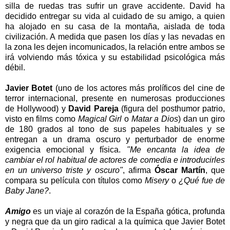
silla de ruedas tras sufrir un grave accidente. David ha
decidido entregar su vida al cuidado de su amigo, a quien
ha alojado en su casa de la montaña, aislada de toda
civilización. A medida que pasen los días y las nevadas en
la zona les dejen incomunicados, la relación entre ambos se
irá volviendo más tóxica y su estabilidad psicológica más
débil.
Javier Botet
(uno de los actores más prolíficos del cine de
terror internacional, presente en numerosas producciones
de Hollywood) y
David Pareja
(figura del posthumor patrio,
visto en films como
Magical Girl
o
Matar a Dios
) dan un giro
de 180 grados al tono de sus papeles habituales y se
entregan a un drama oscuro y perturbador de enorme
exigencia emocional y física.
"Me encanta la idea de
cambiar el rol habitual de actores de comedia e introducirles
en un universo triste y oscuro"
, afirma
Óscar Martín
, que
compara su película con títulos como
Misery
o
¿Qué fue de
Baby Jane?
.
Amigo
es un viaje al corazón de la España gótica, profunda
y negra que da un giro radical a la química que Javier Botet