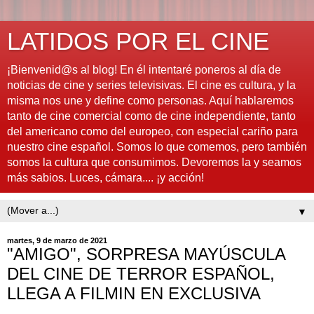
LATIDOS POR EL CINE
¡Bienvenid@s al blog! En él intentaré poneros al día de
noticias de cine y series televisivas. El cine es cultura, y la
misma nos une y define como personas. Aquí hablaremos
tanto de cine comercial como de cine independiente, tanto
del americano como del europeo, con especial cariño para
nuestro cine español. Somos lo que comemos, pero también
somos la cultura que consumimos. Devoremos la y seamos
más sabios. Luces, cámara.... ¡y acción!
▼
martes, 9 de marzo de 2021
"AMIGO", SORPRESA MAYÚSCULA
DEL CINE DE TERROR ESPAÑOL,
LLEGA A FILMIN EN EXCLUSIVA