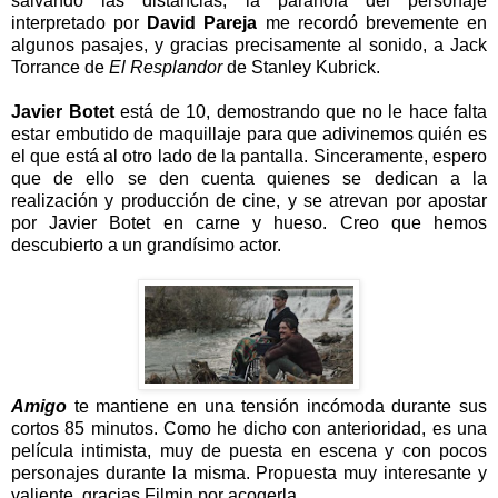
salvando las distancias, la paranoia del personaje
interpretado por
David Pareja
me recordó brevemente en
algunos pasajes, y gracias precisamente al sonido, a Jack
Torrance de
El Resplandor
de Stanley Kubrick.
Javier Botet
está de 10, demostrando que no le hace falta
estar embutido de maquillaje para que adivinemos quién es
el que está al otro lado de la pantalla. Sinceramente, espero
que de ello se den cuenta quienes se dedican a la
realización y producción de cine, y se atrevan por apostar
por Javier Botet en carne y hueso. Creo que hemos
descubierto a un grandísimo actor.
Amigo
te mantiene en una tensión incómoda durante sus
cortos 85 minutos. Como he dicho con anterioridad, es una
película intimista, muy de puesta en escena y con pocos
personajes durante la misma. Propuesta muy interesante y
valiente, gracias Filmin por acogerla.