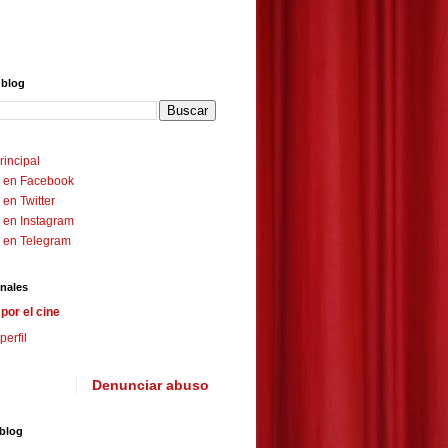
 blog
rincipal
 en Facebook
en Twitter
 en Instagram
 en Telegram
nales
por el cine
perfil
Denunciar abuso
 blog