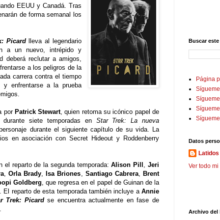
tuando EEUU y Canadá. Tras
renarán de forma semanal los
k: Picard
lleva al legendario
Buscar este
ón a un nuevo, intrépido y
d deberá reclutar a amigos,
rentarse a los peligros de la
ada carrera contra el tiempo
Página p
, y enfrentarse a la prueba
Sígueme
emigos.
Sígueme 
Sígueme
a por
Patrick Stewart
, quien retoma su icónico papel de
Sígueme
tó durante siete temporadas en
Star Trek: La nueva
personaje durante el siguiente capítulo de su vida. La
ios en asociación con Secret Hideout y Roddenberry
Datos perso
Latidos 
n el reparto de la segunda temporada:
Alison Pill
,
Jeri
Ver todo mi 
ra
,
Orla Brady
,
Isa Briones
,
Santiago Cabrera
,
Brent
opi Goldberg
, que regresa en el papel de Guinan de la
. El reparto de esta temporada también incluye a
Annie
r Trek: Picard
se encuentra actualmente en fase de
.
Archivo del