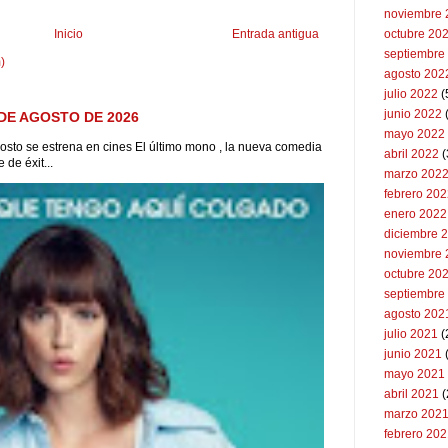
noviembre 
octubre 20
Inicio
Entrada antigua
septiembre
)
agosto 202
julio 2022
(
junio 2022
(
DE AGOSTO DE 2026
mayo 2022
to se estrena en cines El último mono , la nueva comedia
abril 2022
(
de éxit...
marzo 202
febrero 20
enero 2022
diciembre 
noviembre 
octubre 20
septiembre
agosto 202
julio 2021
(
junio 2021
mayo 2021
abril 2021
(
marzo 202
febrero 20