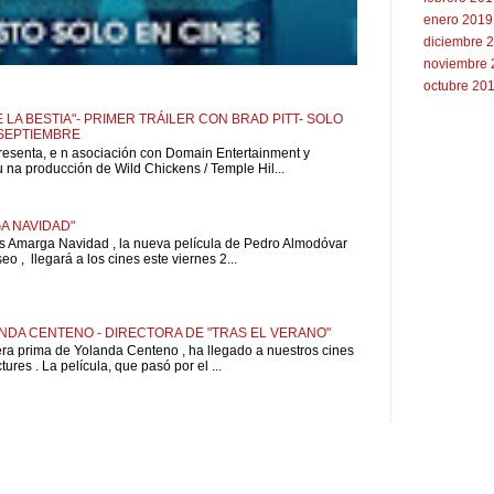
enero 2019
diciembre 
noviembre 
octubre 20
 LA BESTIA"- PRIMER TRÁILER CON BRAD PITT- SOLO
 SEPTIEMBRE
resenta, e n asociación con Domain Entertainment y
u na producción de Wild Chickens / Temple Hil...
A NAVIDAD"
is Amarga Navidad , la nueva película de Pedro Almodóvar
o , llegará a los cines este viernes 2...
NDA CENTENO - DIRECTORA DE "TRAS EL VERANO"
pera prima de Yolanda Centeno , ha llegado a nuestros cines
ures . La película, que pasó por el ...