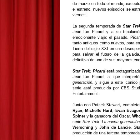
de marzo en todo el mundo, excep
el estreno, nuevos episodios se est
viernes.
La segunda temporada de
Star Tre
Jean-Luc Picard y a su tripulaci
emocionante viaje: el pasado. Picar
tanto antiguos como nuevos, para enf
Tierra del siglo XXI en una desesper
para salvar el futuro de la galaxia
definitiva de uno de sus mayores en
Star Trek: Picard
está protagonizad
Jean-Luc Picard, al que interpre
generación
, y sigue a este icónico 
serie está producida por CBS Stud
Entertainment.
Junto con Patrick Stewart, completa
Ryan
,
Michelle Hurd
,
Evan Evago
Spiner
y la ganadora del Oscar,
Who
serie
Star Trek: La nueva generación
Wersching
y
John de Lancie
.
Sta
producción de una tercera temporada