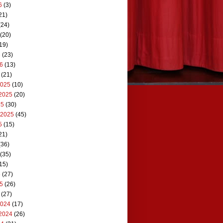
6
(3)
21)
(24)
(20)
19)
6
(23)
26
(13)
(21)
2025
(10)
2025
(20)
25
(30)
 2025
(45)
5
(15)
21)
(36)
(35)
15)
5
(27)
25
(26)
(27)
2024
(17)
2024
(26)