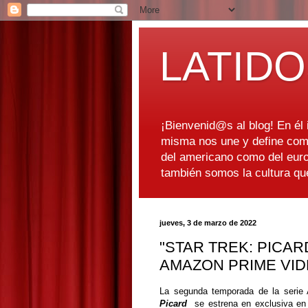
LATIDO
¡Bienvenid@s al blog! En él i
misma nos une y define como
del americano como del euro
también somos la cultura q
jueves, 3 de marzo de 2022
"STAR TREK: PICA
AMAZON PRIME VI
La segunda temporada de la serie
Picard
se estrena en exclusiva en 