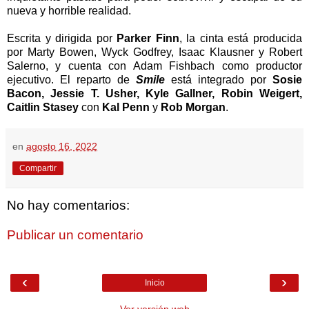
nueva y horrible realidad.
Escrita y dirigida por
Parker Finn
, la cinta está producida
por
Marty Bowen, Wyck Godfrey, Isaac Klausner y Robert
Salerno, y cuenta con
Adam Fishbach
como productor
ejecutivo. El reparto de
Smile
está integrado por
Sosie
Bacon, Jessie T. Usher, Kyle Gallner, Robin Weigert,
Caitlin Stasey
con
Kal Penn
y
Rob Morgan
.
en
agosto 16, 2022
Compartir
No hay comentarios:
Publicar un comentario
‹
›
Inicio
Ver versión web