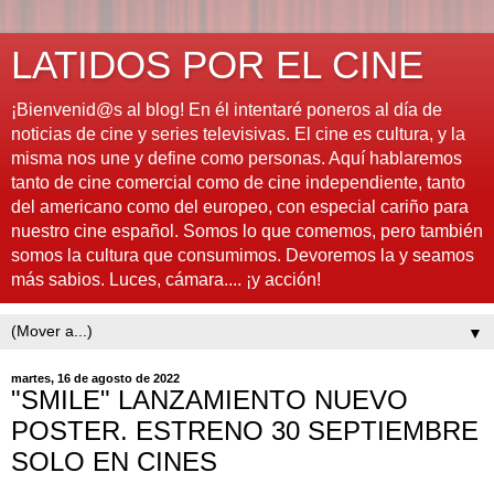
LATIDOS POR EL CINE
¡Bienvenid@s al blog! En él intentaré poneros al día de
noticias de cine y series televisivas. El cine es cultura, y la
misma nos une y define como personas. Aquí hablaremos
tanto de cine comercial como de cine independiente, tanto
del americano como del europeo, con especial cariño para
nuestro cine español. Somos lo que comemos, pero también
somos la cultura que consumimos. Devoremos la y seamos
más sabios. Luces, cámara.... ¡y acción!
▼
martes, 16 de agosto de 2022
"SMILE" LANZAMIENTO NUEVO
POSTER. ESTRENO 30 SEPTIEMBRE
SOLO EN CINES