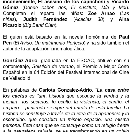
inconveniente, El asesino de los caprichos
) y
Ricardo
Gómez
(
Donde caben dos, El sustituto, Mía y Moi
).
Completan el reparto las niñas:
Zoe Arnao
(
Las
niñas
),
Judith Fernández
(
Acacias 38
) y
Aina
Picarolo
(
Big Band Clan
).
El guion está basado en la novela homónima de
Paul
Pen
(
El Aviso, Un matrimonio Perfecto
) y ha sido también el
autor de la adaptación cinematográfica.
González-Adrio
, graduada en la ESCAC, obtuvo con su
cortometraje,
Solsticio de verano
, el Premio a Mejor Corto
Español en la 64 Edición del Festival Internacional de Cine
de Valladolid.
En palabras de
Carlota Gonzalez-Adrio
,
"
La casa entre
los cactus
es “una historia que esconde la verdad y la
mentira, los secretos, lo oculto, la violencia, el cariño, el
amparo… partiendo siempre del retrato de esta familia. La
historia se construye a través de la idea de la apariencia y lo
escondido, que cohabita un mismo espacio, una misma
persona. Esta casa que se construye como un refugio frente
a la naturaleza salvaje, se va transformando en un cobijo