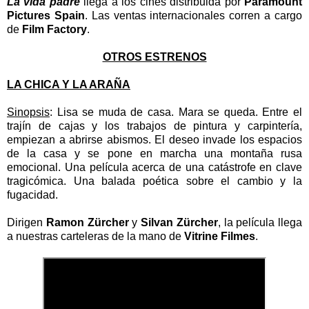
La vida padre
llega a los cines distribuida por
Paramount
Pictures Spain
. Las ventas internacionales corren a cargo
de
Film Factory
.
OTROS ESTRENOS
LA CHICA Y LA ARAÑA
Sinopsis
: Lisa se muda de casa. Mara se queda. Entre el
trajín de cajas y los trabajos de pintura y carpintería,
empiezan a abrirse abismos. El deseo invade los espacios
de la casa y se pone en marcha una montaña rusa
emocional. Una película acerca de una catástrofe en clave
tragicómica. Una balada poética sobre el cambio y la
fugacidad.
Dirigen
Ramon Zürcher
y
Silvan Zürcher
, la película llega
a nuestras carteleras de la mano de
Vitrine Filmes
.