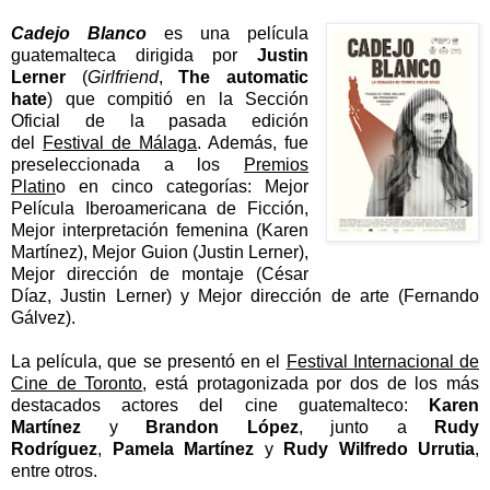
Cadejo Blanco
es una película
guatemalteca dirigida por
Justin
Lerner
(
Girlfriend
,
The automatic
hate
) que compitió en la Sección
Oficial de la pasada edición
del
Festival de Málaga
. Además, fue
preseleccionada a los
Premios
Platin
o en cinco categorías: Mejor
Película Iberoamericana de Ficción,
Mejor interpretación femenina (Karen
Martínez), Mejor Guion (Justin Lerner),
Mejor dirección de montaje (César
Díaz, Justin Lerner) y Mejor dirección de arte (Fernando
Gálvez).
La película, que se presentó en el
Festival Internacional de
Cine de Toronto
, está protagonizada por dos de los más
destacados actores del cine guatemalteco:
Karen
Martínez
y
Brandon López
, junto a
Rudy
Rodríguez
,
Pamela Martínez
y
Rudy Wilfredo Urrutia
,
entre otros.