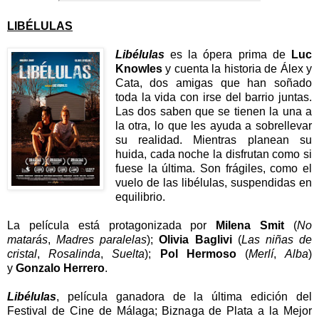
LIBÉLULAS
Libélulas
es la ópera prima de
Luc
Knowles
y
cuenta la historia de Álex y
Cata, dos amigas que han soñado
toda la vida con irse del barrio juntas.
Las dos saben que se tienen la una a
la otra, lo que les ayuda a sobrellevar
su realidad. Mientras planean su
huida, cada noche la disfrutan como si
fuese la última. Son frágiles, como el
vuelo de las libélulas, suspendidas en
equilibrio.
La película está protagonizada por
Milena Smit
(
No
matarás
,
Madres paralelas
);
Olivia Baglivi
(
Las niñas de
cristal
,
Rosalinda
,
Suelta
);
Pol Hermoso
(
Merlí
,
Alba
)
y
Gonzalo Herrero
.
Libélulas
, película ganadora de la última edición del
Festival de Cine de Málaga; Biznaga de Plata a la Mejor