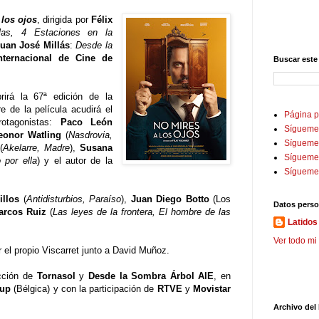
 los ojos
, dirigida por
Félix
llas, 4 Estaciones en la
uan José Millás
:
Desde la
nternacional de Cine de
Buscar este
rirá la 67ª edición de la
 de la película acudirá el
Página p
rotagonistas:
Paco León
Sígueme
eonor Watling
(
Nasdrovia,
Sígueme 
(
Akelarre, Madre
),
Susana
Sígueme
 por ella
) y el autor de la
Sígueme
llos
(
Antidisturbios, Paraíso
),
Juan Diego Botto
(Los
Datos perso
arcos Ruiz
(
Las leyes de la frontera, El hombre de las
Latidos 
Ver todo mi 
r el propio Viscarret junto a David Muñoz.
cción de
Tornasol
y
Desde la Sombra Árbol AIE
, en
oup
(Bélgica) y con la participación de
RTVE
y
Movistar
Archivo del