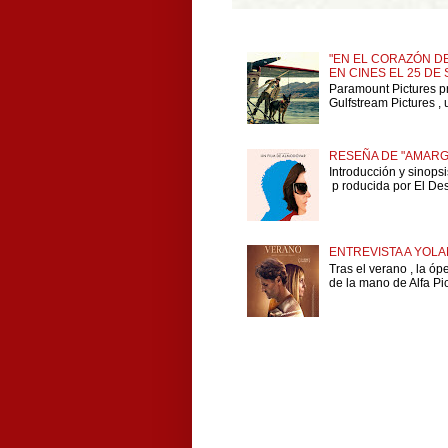
"EN EL CORAZÓN DE
EN CINES EL 25 DE
Paramount Pictures p
Gulfstream Pictures , 
RESEÑA DE "AMARG
Introducción y sinops
p roducida por El Dese
ENTREVISTA A YOLA
Tras el verano , la ó
de la mano de Alfa Pict