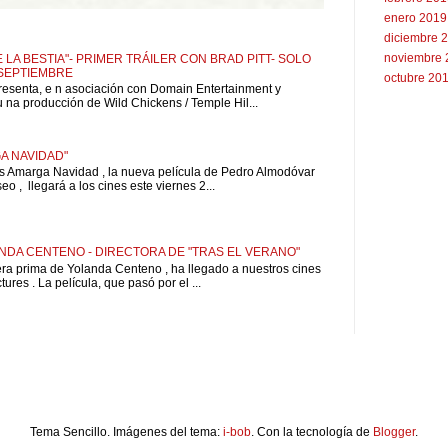
enero 2019
diciembre 
noviembre 
 LA BESTIA"- PRIMER TRÁILER CON BRAD PITT- SOLO
 SEPTIEMBRE
octubre 20
resenta, e n asociación con Domain Entertainment y
u na producción de Wild Chickens / Temple Hil...
A NAVIDAD"
is Amarga Navidad , la nueva película de Pedro Almodóvar
o , llegará a los cines este viernes 2...
NDA CENTENO - DIRECTORA DE "TRAS EL VERANO"
pera prima de Yolanda Centeno , ha llegado a nuestros cines
ures . La película, que pasó por el ...
Tema Sencillo. Imágenes del tema:
i-bob
. Con la tecnología de
Blogger
.