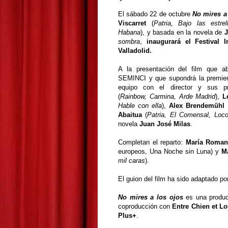
El sábado 22 de octubre
No mires a
Viscarret
(
Patria, Bajo las estre
Habana
), y basada en la novela de
J
sombra
,
inaugurará el Festival I
Valladolid.
A la presentación del film que ab
SEMINCI y que supondrá la premiere
equipo con el director y sus p
(
Rainbow, Carmina, Arde Madrid
),
L
Hable con ella
),
Alex Brendemühl
Abaitua
(
Patria, El Comensal, Loco
novela
Juan José Milas
.
Completan el reparto:
María Romani
europeos, Una Noche sin Luna) y
M
mil caras
).
El guion del film ha sido adaptado po
No mires a los ojos
es una produ
coproducción con
Entre Chien et L
Plus+
.