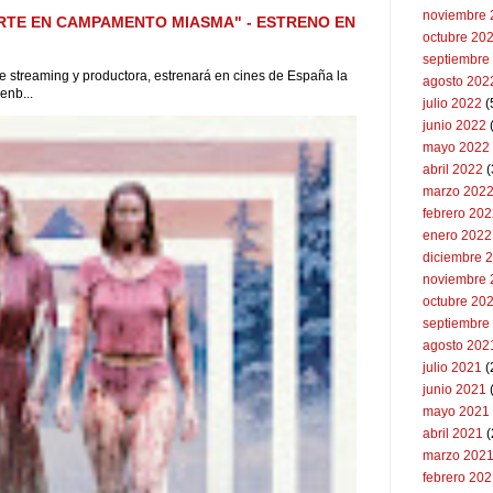
noviembre 
RTE EN CAMPAMENTO MIASMA" - ESTRENO EN
octubre 20
septiembre
 de streaming y productora, estrenará en cines de España la
agosto 202
enb...
julio 2022
(
junio 2022
(
mayo 2022
abril 2022
(
marzo 202
febrero 20
enero 2022
diciembre 
noviembre 
octubre 20
septiembre
agosto 202
julio 2021
(
junio 2021
mayo 2021
abril 2021
(
marzo 202
febrero 20