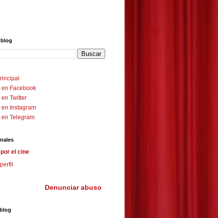
 blog
rincipal
 en Facebook
en Twitter
 en Instagram
 en Telegram
nales
por el cine
perfil
Denunciar abuso
 blog