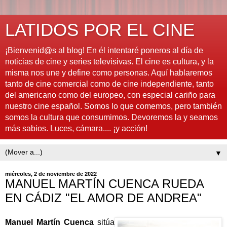
LATIDOS POR EL CINE
¡Bienvenid@s al blog! En él intentaré poneros al día de
noticias de cine y series televisivas. El cine es cultura, y la
misma nos une y define como personas. Aquí hablaremos
tanto de cine comercial como de cine independiente, tanto
del americano como del europeo, con especial cariño para
nuestro cine español. Somos lo que comemos, pero también
somos la cultura que consumimos. Devoremos la y seamos
más sabios. Luces, cámara.... ¡y acción!
▼
miércoles, 2 de noviembre de 2022
MANUEL MARTÍN CUENCA RUEDA
EN CÁDIZ "EL AMOR DE ANDREA"
Manuel Martín Cuenca
sitúa