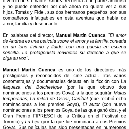
divorció de su madre. Andrea recuerda a un padre amoroso
y no puede entender por qué ahora no quiere ver a sus
hijos. Tomás y Fidel, sus dos hermanos pequeños, son sus
compañeros infatigables en esta aventura que habla de
amor, familia y desencanto.
En palabras del director,
Manuel Martín Cuenca
,
"El amor
de Andrea es una película sobre el amor y la familia contada
en un tono liviano y fluido, con una puesta en escena
sencilla. La protagonista reivindica su derecho a que se
oiga su voz".
Manuel Martin Cuenca
es uno de los directores más
prestigiosos y reconocidos del cine actual. Tras varios
cortometrajes y documentales debuta en la ficción con L
a
flaqueza del Bolchevique
(por la que obtuvo dos
nominaciones a los premios Goya), a la que seguirán
Malas
temporadas
,
La mitad de Oscar
,
Caníbal
(que recibió ocho
nominaciones a los premios Goya),
El autor
(con nueve
nominaciones a los premios Goya, de las que ganó dos, y el
Gran Premio FIPRESCI de la Crítica en el Festival de
Toronto) y
La hija
(por la que fue nominada a dos Premios
Goya). Sus películas han sido presentadas en numerosos