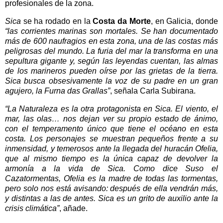
profesionales de la zona.
Sica
se ha rodado en la
Costa da Morte
, en Galicia, donde
“las corrientes marinas son mortales. Se han documentado
más de 600 naufragios en esta zona, una de las costas más
peligrosas del mundo. La furia del mar la transforma en una
sepultura gigante y, según las leyendas cuentan, las almas
de los marineros pueden oírse por las grietas de la tierra.
Sica busca obsesivamente la voz de su padre en un gran
agujero, la Furna das Grallas”
, señala Carla Subirana.
“La Naturaleza es la otra protagonista en Sica. El viento, el
mar, las olas… nos dejan ver su propio estado de ánimo,
con el temperamento único que tiene el océano en esta
costa. Los personajes se muestran pequeños frente a su
inmensidad, y temerosos ante la llegada del huracán Ofelia,
que al mismo tiempo es la única capaz de devolver la
armonía a la vida de Sica. Como dice Suso el
Cazatormentas, Ofelia es la madre de todas las tormentas,
pero solo nos está avisando: después de ella vendrán más,
y distintas a las de antes. Sica es un grito de auxilio ante la
crisis climática”
, añade.