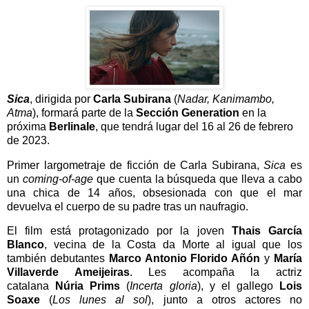
Sica
, dirigida por
Carla Subirana
(
Nadar, Kanimambo,
Atma
), formará parte de la
Sección Generation
en la
próxima
Berlinale
, que tendrá lugar del 16 al 26 de febrero
de 2023.
Primer largometraje de ficción de Carla Subirana,
Sica
es
un
coming-of-age
que cuenta la búsqueda que lleva a cabo
una chica de 14 años, obsesionada con que el mar
devuelva el cuerpo de su padre tras un naufragio.
El film está protagonizado por la joven
Thais García
Blanco
, vecina de la Costa da Morte al igual que los
también debutantes
Marco Antonio Florido Añón
y
María
Villaverde Ameijeiras
. Les acompaña la actriz
catalana
Núria Prims
(
Incerta gloria
), y el gallego
Lois
Soaxe
(
Los lunes al sol
), junto a otros actores no