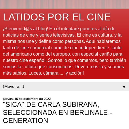
LATIDOS POR EL CINE
¡Bienvenid@s al blog! En él intentaré poneros al día de
noticias de cine y series televisivas. El cine es cultura, y la
misma nos une y define como personas. Aquí hablaremos
tanto de cine comercial como de cine independiente, tanto
del americano como del europeo, con especial cariño para
nuestro cine español. Somos lo que comemos, pero también
somos la cultura que consumimos. Devoremos la y seamos
más sabios. Luces, cámara.... ¡y acción!
▼
jueves, 15 de diciembre de 2022
"SICA" DE CARLA SUBIRANA,
SELECCIONADA EN BERLINALE -
GENERATION