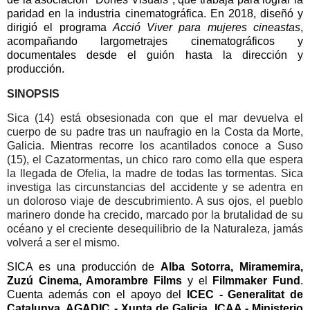
paridad en la industria cinematográfica. En 2018, diseñó y
dirigió el programa
Acció Viver para mujeres cineastas
,
acompañando largometrajes cinematográficos y
documentales desde el guión hasta la dirección y
producción.
SINOPSIS
Sica (14) está obsesionada con que el mar devuelva el
cuerpo de su padre tras un naufragio en la Costa da Morte,
Galicia. Mientras recorre los acantilados conoce a Suso
(15), el Cazatormentas, un chico raro como ella que espera
la llegada de Ofelia, la madre de todas las tormentas. Sica
investiga las circunstancias del accidente y se adentra en
un doloroso viaje de descubrimiento. A sus ojos, el pueblo
marinero donde ha crecido, marcado por la brutalidad de su
océano y el creciente desequilibrio de la Naturaleza, jamás
volverá a ser el mismo.
SICA es una producción de
Alba Sotorra, Miramemira,
Zuzú Cinema, Amorambre Films
y el
Filmmaker Fund
.
Cuenta además con el apoyo del
ICEC - Generalitat de
Catalunya, AGADIC - Xunta de Galicia, ICAA - Ministerio