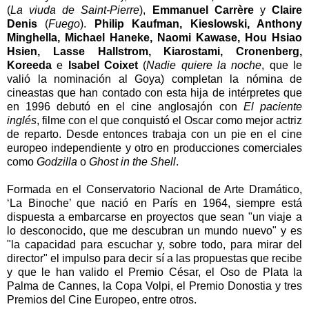
(
La viuda de Saint-Pierre
),
Emmanuel Carrère
y
Claire
Denis
(
Fuego
).
Philip Kaufman, Kieslowski, Anthony
Minghella, Michael Haneke, Naomi Kawase, Hou Hsiao
Hsien, Lasse Hallstrom, Kiarostami, Cronenberg,
Koreeda
e
Isabel Coixet
(
Nadie quiere la noche
, que le
valió la nominación al Goya) completan la nómina de
cineastas que han contado con esta hija de intérpretes que
en 1996 debutó en el cine anglosajón con
El paciente
inglés
, filme con el que conquistó el Oscar como mejor actriz
de reparto. Desde entonces trabaja con un pie en el cine
europeo independiente y otro en producciones comerciales
como
Godzilla
o
Ghost in the Shell
.
Formada en el Conservatorio Nacional de Arte Dramático,
‘La Binoche’ que nació en París en 1964, siempre está
dispuesta a embarcarse en proyectos que sean "un viaje a
lo desconocido, que me descubran un mundo nuevo" y es
"la capacidad para escuchar y, sobre todo, para mirar del
director" el impulso para decir sí a las propuestas que recibe
y que le han valido el Premio César, el Oso de Plata la
Palma de Cannes, la Copa Volpi, el Premio Donostia y tres
Premios del Cine Europeo, entre otros.