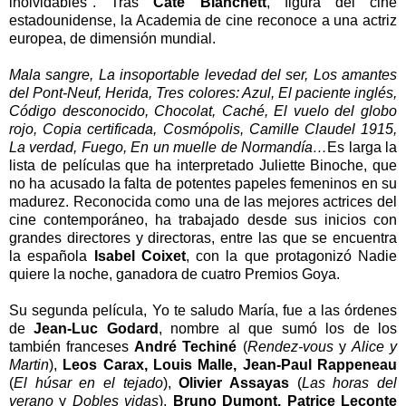
inolvidables". Tras
Cate Blanchett
, figura del cine
estadounidense, la Academia de cine reconoce a una actriz
europea, de dimensión mundial.
Mala sangre, La insoportable levedad del ser, Los amantes
del Pont-Neuf, Herida, Tres colores: Azul, El paciente inglés,
Código desconocido, Chocolat, Caché, El vuelo del globo
rojo, Copia certificada, Cosmópolis, Camille Claudel 1915,
La verdad, Fuego, En un muelle de Normandía…
Es larga la
lista de películas que ha interpretado Juliette Binoche, que
no ha acusado la falta de potentes papeles femeninos en su
madurez. Reconocida como una de las mejores actrices del
cine contemporáneo, ha trabajado desde sus inicios con
grandes directores y directoras, entre las que se encuentra
la española
Isabel Coixet
, con la que protagonizó Nadie
quiere la noche, ganadora de cuatro Premios Goya.
Su segunda película, Yo te saludo María, fue a las órdenes
de
Jean-Luc Godard
, nombre al que sumó los de los
también franceses
André Techiné
(
Rendez-vous
y
Alice y
Martin
),
Leos Carax, Louis Malle, Jean-Paul Rappeneau
(
El húsar en el tejado
),
Olivier Assayas
(
Las horas del
verano
y
Dobles vidas
),
Bruno Dumont, Patrice Leconte