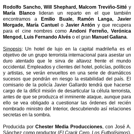
Rodolfo Sancho, Will Shephard, Malcom Treviño-Sitté
y
María Blanco
lideran un reparto en el que también
encontramos a
Emilio Buale, Ramón Langa, Javier
Morgade, María Cantuel
o
Javier Antón
y que recupera
para el cine nombres como
Andoni Ferreño, Verónica
Mengod, Luis Fernando Alvés
o el gran
Manuel Galiana
.
Sinopsis
: Un hotel de lujo en la capital madrileña es el
objetivo de un grupo terrorista internacional para asestar un
duro atentado que le sirva de altavoz frente el mundo
occidental. Empleados y clientes del hotel, policías, políticos
y artistas, se verán envueltos en una serie de dramáticos
sucesos que pondrán en riesgo la estabilidad del país. El
comisario de la policía Javier Gallardo tendrá que hacerse
cargo de la difícil misión de desarticular la célula terrorista,
antes de que se produzca el inminente ataque, aunque para
ello se vea obligado a cuestionar las órdenes del recién
nombrado ministro del Interior, descubriendo así relaciones
secretas en la sombra.
Producida por
Chester Media Producciones
, con José A.
Sánchez como productor (
El Crack Cero, Los Futbolísimos
),