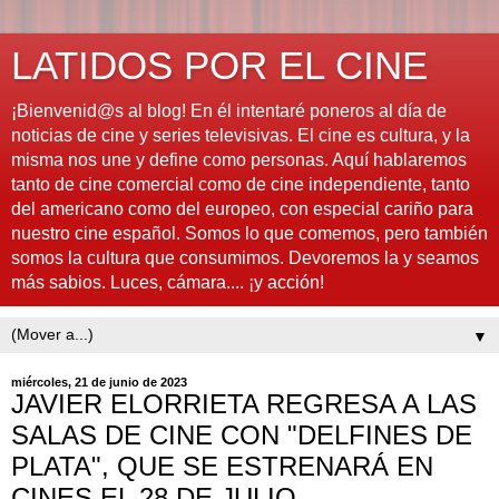
LATIDOS POR EL CINE
¡Bienvenid@s al blog! En él intentaré poneros al día de
noticias de cine y series televisivas. El cine es cultura, y la
misma nos une y define como personas. Aquí hablaremos
tanto de cine comercial como de cine independiente, tanto
del americano como del europeo, con especial cariño para
nuestro cine español. Somos lo que comemos, pero también
somos la cultura que consumimos. Devoremos la y seamos
más sabios. Luces, cámara.... ¡y acción!
▼
miércoles, 21 de junio de 2023
JAVIER ELORRIETA REGRESA A LAS
SALAS DE CINE CON "DELFINES DE
PLATA", QUE SE ESTRENARÁ EN
CINES EL 28 DE JULIO