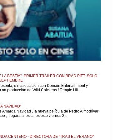
 LA BESTIA"- PRIMER TRÁILER CON BRAD PITT- SOLO
 SEPTIEMBRE
resenta, e n asociación con Domain Entertainment y
u na producción de Wild Chickens / Temple Hil...
A NAVIDAD"
is Amarga Navidad , la nueva película de Pedro Almodóvar
o , llegará a los cines este viernes 2...
NDA CENTENO - DIRECTORA DE "TRAS EL VERANO"