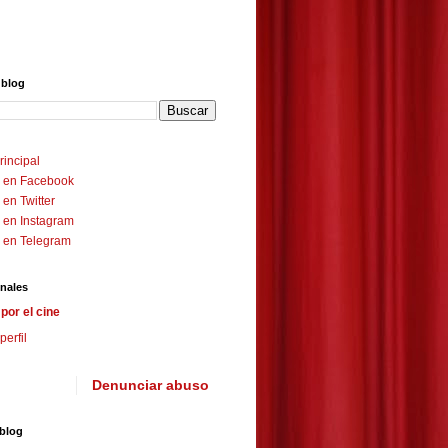
 blog
rincipal
 en Facebook
en Twitter
 en Instagram
 en Telegram
nales
por el cine
perfil
Denunciar abuso
 blog