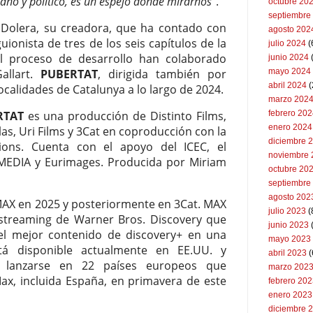
ano y político, es un espejo donde mirarnos
”.
octubre 20
septiembre
 Dolera, su creadora, que ha contado con
agosto 202
nista de tres de los seis capítulos de la
julio 2024
(
el proceso de desarrollo han colaborado
junio 2024
allart.
PUBERTAT
, dirigida también por
mayo 2024
abril 2024
(
ocalidades de Catalunya a lo largo de 2024.
marzo 202
RTAT
es una producción de Distinto Films,
febrero 20
enero 2024
las, Uri Films y 3Cat en coproducción con la
diciembre 
ions. Cuenta con el apoyo del ICEC, el
noviembre 
MEDIA y Eurimages. Producida por Miriam
octubre 20
septiembre
agosto 202
AX en 2025 y posteriormente en 3Cat. MAX
julio 2023
(
 streaming de Warner Bros. Discovery que
junio 2023
l mejor contenido de discovery+ en una
mayo 2023
tá disponible actualmente en EE.UU. y
abril 2023
(
e lanzarse en 22 países europeos que
marzo 202
x, incluida España, en primavera de este
febrero 20
enero 2023
diciembre 