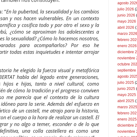
 también nos constituyen.
agosto 202
julio 2026
(
: “
En la pubertad, la sexualidad y los cambios
junio 2026
esan y nos hacen vulnerables. En un contexto
mayo 2026
rnifica y cosifica todo y por otro el sexo y la
abril 2026
(
abú, ¿cómo se aproximan los adolescentes a
marzo 202
 es la sexualidad? ¿Cómo lo hacemos nosotros,
febrero 20
eparados para acompañarlos? Por eso he
enero 2026
rtir todas estas inquietudes e intentar arrojar
diciembre 
noviembre 
octubre 20
storia he elegido la fuerza visual y metafórica
septiembre
UBERTAT habla del legado entre generaciones,
agosto 202
hijos e hijas, tanto a nivel cultural, como
julio 2025
(
junio 2025
ién de cómo la tradición y el progreso conviven
mayo 2025
eso me parecía que el contexto de la cultura
abril 2025
(
e idóneo para la serie. Además del esfuerzo en
marzo 202
rtico de un castell, me atrajo para la historia,
febrero 20
on el cuerpo a la hora de realizar un castell. El
enero 2025
grar y no algo a temer, esconder o de lo que
diciembre 
efinitiva, una colla castellera es como una
noviembre 