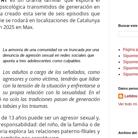
TAT
es un drama familiar que explora el
 psicológica transmitidos de generación en
ha creado esta serie de seis episodios que
erie se rodará en localizaciones de Catalunya
en 2025 en Max.
Buscar este
La armonía de una comunidad se ve truncada por una
Página p
denuncia de agresión sexual en redes sociales que
Sígueme
apunta a tres adolescentes como culpables.
Sígueme 
Sígueme
Los adultos a cargo de los señalados, como
Sígueme
agresores y como víctima, tendrán que lidiar
con la tensión de la situación y enfrentarse a
Datos perso
su propia relación con la sexualidad. En el
Latidos 
 no solo las tradiciones pasan de generación
Ver todo mi 
s tabúes y los traumas.
o de 13 años puede ser un agresor sexual y,
 responsabilidad: del niño, de la familia o de
oria explora las relaciones paterno-filiales y
Archivo del