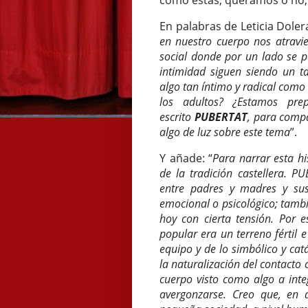
como éstas, queramos o no,
En palabras de Leticia Dolera
en nuestro cuerpo nos atravi
social donde por un lado se po
intimidad siguen siendo un t
algo tan íntimo y radical como
los adultos? ¿Estamos pr
escrito
PUBERTAT
, para compa
algo de luz sobre este tema
”.
Y añade: “
Para narrar esta hi
de la tradición castellera. P
entre padres y madres y sus 
emocional o psicológico; tamb
hoy con cierta tensión. Por 
popular era un terreno fértil 
equipo y de lo simbólico y catá
la naturalización del contacto c
cuerpo visto como algo a inte
avergonzarse. Creo que, en d