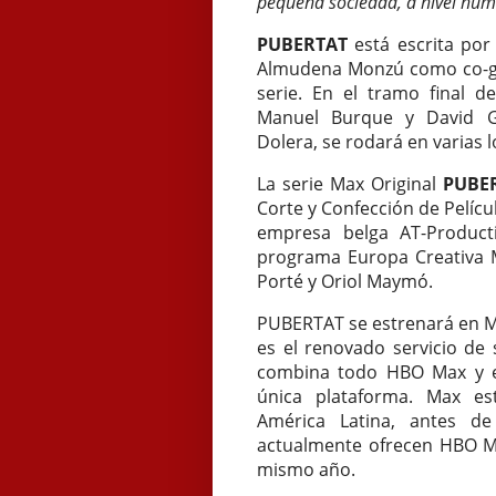
pequeña sociedad, a nivel hum
PUBERTAT
está escrita por
Almudena Monzú como co-guio
serie. En el tramo final d
Manuel Burque y David G
Dolera, se rodará en varias l
La serie Max Original
PUBE
Corte y Confección de Pelícu
empresa belga AT-Product
programa Europa Creativa 
Porté y Oriol Maymó.
PUBERTAT se estrenará en M
es el renovado servicio de
combina todo HBO Max y e
única plataforma. Max es
América Latina, antes d
actualmente ofrecen HBO Ma
mismo año.