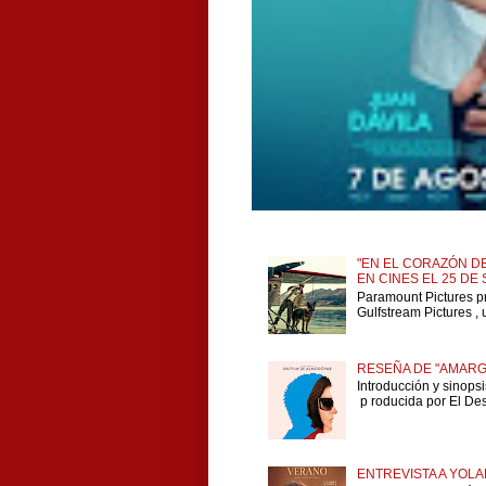
"EN EL CORAZÓN DE
EN CINES EL 25 DE
Paramount Pictures p
Gulfstream Pictures , 
RESEÑA DE "AMARG
Introducción y sinops
p roducida por El Dese
ENTREVISTA A YOLA