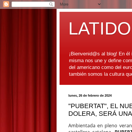
LATIDO
¡Bienvenid@s al blog! En él i
misma nos une y define como
del americano como del euro
también somos la cultura q
lunes, 26 de febrero de 2024
"PUBERTAT", EL NU
DOLERA, SERÁ UNA
Ambientada en pleno verano 