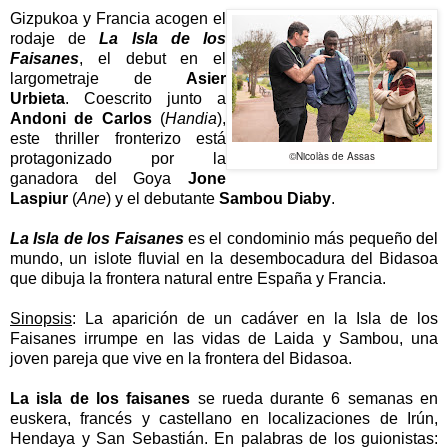
Gizpukoa y Francia acogen el
rodaje de
La Isla de los
Faisanes
, el debut en el
largometraje de
Asier
Urbieta
. Coescrito junto a
Andoni de Carlos
(
Handia
),
este thriller fronterizo está
©Nicolàs de Assas
protagonizado por la
ganadora del Goya
Jone
Laspiur
(
Ane
) y el debutante
Sambou Diaby
.
La Isla de los Faisanes
es el condominio más pequeño del
mundo, un islote fluvial en la desembocadura del Bidasoa
que dibuja la frontera natural entre España y Francia.
Sinopsis
:
La aparición de un cadáver en la Isla de los
Faisanes irrumpe en las vidas de Laida y Sambou, una
joven pareja que vive en la frontera del Bidasoa.
La isla de los faisanes
se rueda durante 6 semanas en
euskera, francés y castellano en localizaciones de Irún,
Hendaya y San Sebastián. En palabras de los guionistas: