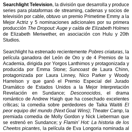
Searchlight Television
, la división que desarrolla y produce
series para plataformas de streaming, cadenas y socios de
televisión por cable, obtuvo un premio Primetime Emmy a la
Mejor Actriz y 5 nominaciones adicionales por su primera
producción
The Dropout: Auge y caída de Elizabeth Holmes
de Elizabeth Meriwether, en asociación con Hulu y 20th
Studios.
Searchlight ha estrenado recientemente
Pobres criaturas
, la
película ganadora del León de Oro y de 4 Premios de la
Academia, dirigida por Yorgos Lanthimos y protagonizada y
producida por Emma Stone;
Suncoast
de Laura Chinn,
protagonizada por Laura Linney, Nico Parker y Woody
Harrelson y que ganó el Premio Especial del Jurado
Dramático de Estados Unidos a la Mejor Interpretación
Revelación en Sundance;
Desconocidos
, el drama
romántico de Andrew Haigh que ha cosechado excelentes
críticas; la comedia sobre perdedores de Taika Waititi
El
peor equipo del mundo (Next Goal Wins)
;
Theater Camp
, la
premiada comedia de Molly Gordon y Nick Lieberman que
se estrenó en Sundance; y
Flamin' Hot: La historia de los
Cheetos picantes
, la película de Eva Longoria nominada al