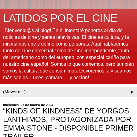
LATIDOS POR EL CINE
¡Bienvenid@s al blog! En él intentaré poneros al día de
noticias de cine y series televisivas. El cine es cultura, y la
misma nos une y define como personas. Aquí hablaremos
tanto de cine comercial como de cine independiente, tanto
del americano como del europeo, con especial cariño para
nuestro cine español. Somos lo que comemos, pero también
somos la cultura que consumimos. Devoremos la y seamos
más sabios. Luces, cámara.... ¡y acción!
▼
miércoles, 27 de marzo de 2024
“KINDS OF KINDNESS” DE YORGOS
LANTHIMOS, PROTAGONIZADA POR
EMMA STONE - DISPONIBLE PRIMER
TRÁILER