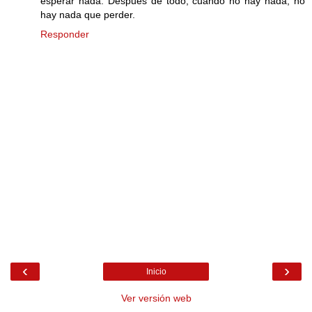
esperar nada. Después de todo, cuando no hay nada, no
hay nada que perder.
Responder
‹
›
Inicio
Ver versión web