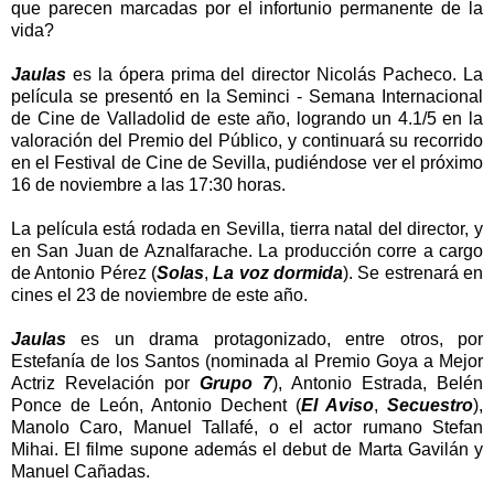
que parecen marcadas por el infortunio permanente de la
vida?
Jaulas
es la ópera prima del director Nicolás Pacheco. La
película se presentó en la Seminci - Semana Internacional
de Cine de Valladolid de este año, logrando un 4.1/5 en la
valoración del Premio del Público, y continuará su recorrido
en el Festival de Cine de Sevilla, pudiéndose ver el próximo
16 de noviembre a las 17:30 horas.
La película está rodada en Sevilla, tierra natal del director, y
en San Juan de Aznalfarache. La producción corre a cargo
de Antonio Pérez (
Solas
,
La voz dormida
). Se estrenará en
cines el 23 de noviembre de este año.
Jaulas
es un drama protagonizado, entre otros, por
Estefanía de los Santos (nominada al Premio Goya a Mejor
Actriz Revelación por
Grupo 7
), Antonio Estrada, Belén
Ponce de León, Antonio Dechent (
El Aviso
,
Secuestro
),
Manolo Caro, Manuel Tallafé, o el actor rumano Stefan
Mihai. El filme supone además el debut de Marta Gavilán y
Manuel Cañadas.