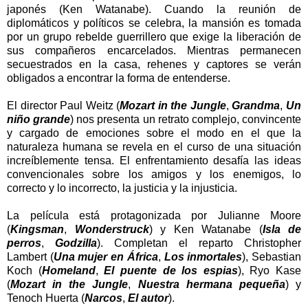
japonés (Ken Watanabe). Cuando la reunión de
diplomáticos y políticos se celebra, la mansión es tomada
por un grupo rebelde guerrillero que exige la liberación de
sus compañeros encarcelados. Mientras permanecen
secuestrados en la casa, rehenes y captores se verán
obligados a encontrar la forma de entenderse.
El director Paul Weitz (
Mozart in the Jungle
,
Grandma
,
Un
niño grande
) nos presenta un retrato complejo, convincente
y cargado de emociones sobre el modo en el que la
naturaleza humana se revela en el curso de una situación
increíblemente tensa. El enfrentamiento desafía las ideas
convencionales sobre los amigos y los enemigos, lo
correcto y lo incorrecto, la justicia y la injusticia.
La película está protagonizada por Julianne Moore
(
Kingsman
,
Wonderstruck
) y Ken Watanabe (
Isla de
perros
,
Godzilla
). Completan el reparto Christopher
Lambert (
Una mujer en África
,
Los inmortales
), Sebastian
Koch (
Homeland
,
El puente de los espias
), Ryo Kase
(
Mozart in the Jungle
,
Nuestra hermana pequeña
) y
Tenoch Huerta (
Narcos
,
El autor
).