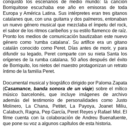
conquistó los escenarios de medio mundo: la canción
Borriquitose escuchaba ese año en emisoras de toda
Europa y América Latina. Sus intérpretes eran tres gitanos
catalanes que, con una guitarra y dos palmeros, entonaban
un nuevo género musical que mezclaba el ímpetu del rock,
el sabor de los ritmos caribeños y su estilo flamenco de raíz.
Pronto los medios de comunicación bautizaban este nuevo
género como 'rumba catalana'. Su artífice era un gitano
catalán conocido como Peret. Días antes de morir, y para
difundir su legado, Peret comparte con su nieta Santa los
orígenes de la rumba catalana. 50 años después del éxito
de Borriquito, los nietos del maestro protagonizan un retrato
íntimo de la familia Peret.
Documental musical y biográfico dirigido por Paloma Zapata
(
Casamance, banda sonora de un viaje
) sobre el mítico
músico barcelonés, que incluye imágenes de archivo
además del testimonio de personalidades como Justo
Molinero, La Chana, Petitet, La Payoya, Joanet Miliu,
Calabuch, Ragna, Pep García, Peret Reyes y Rafael Mol. El
filme cuenta con la colaboración de Andreu Buenafuente,
que pone su voz a algunos capítulos de esta historia.