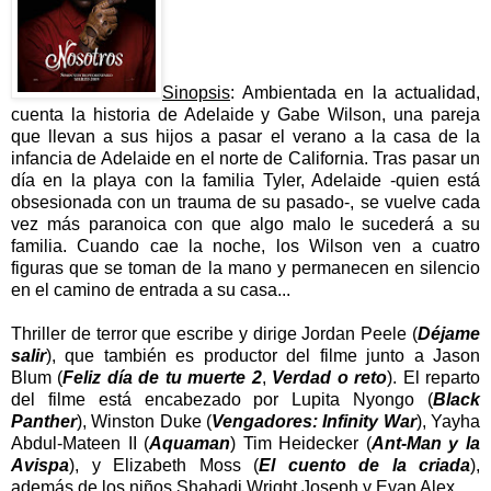
Sinopsis
: Ambientada en la actualidad,
cuenta la historia de Adelaide y Gabe Wilson, una pareja
que llevan a sus hijos a pasar el verano a la casa de la
infancia de Adelaide en el norte de California. Tras pasar un
día en la playa con la familia Tyler, Adelaide -quien está
obsesionada con un trauma de su pasado-, se vuelve cada
vez más paranoica con que algo malo le sucederá a su
familia. Cuando cae la noche, los Wilson ven a cuatro
figuras que se toman de la mano y permanecen en silencio
en el camino de entrada a su casa...
Thriller de terror que escribe y dirige Jordan Peele (
Déjame
salir
), que también es productor del filme junto a Jason
Blum (
Feliz día de tu muerte 2
,
Verdad o reto
). El reparto
del filme está encabezado por Lupita Nyongo (
Black
Panther
), Winston Duke (
Vengadores: Infinity War
), Yayha
Abdul-Mateen II (
Aquaman
) Tim Heidecker (
Ant-Man y la
Avispa
), y Elizabeth Moss (
El cuento de la criada
),
además de los niños Shahadi Wright Joseph y Evan Alex.