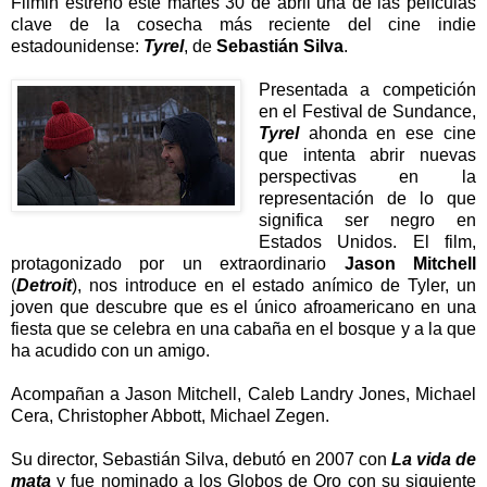
Filmin estrenó este martes 30 de abril una de las películas
clave de la cosecha más reciente del cine indie
estadounidense:
Tyrel
, de
Sebastián Silva
.
Presentada a competición
en el Festival de Sundance,
Tyrel
ahonda en ese cine
que intenta abrir nuevas
perspectivas en la
representación de lo que
significa ser negro en
Estados Unidos. El film,
protagonizado por un extraordinario
Jason Mitchell
(
Detroit
), nos introduce en el estado anímico de Tyler, un
joven que descubre que es el único afroamericano en una
fiesta que se celebra en una cabaña en el bosque y a la que
ha acudido con un amigo.
Acompañan a Jason Mitchell, Caleb Landry Jones, Michael
Cera, Christopher Abbott, Michael Zegen.
Su director, Sebastián Silva, debutó en 2007 con
La vida de
mata
y fue nominado a los Globos de Oro con su siguiente