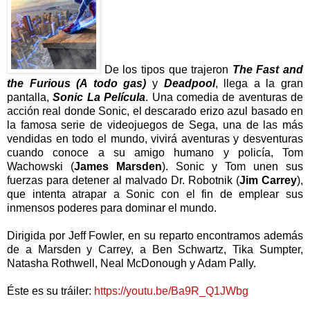
De los tipos que trajeron
The Fast and
the Furious (A todo gas)
y
Deadpool
, llega a la gran
pantalla,
Sonic La Película
. Una comedia de aventuras de
acción real donde Sonic, el descarado erizo azul basado en
la famosa serie de videojuegos de Sega, una de las más
vendidas en todo el mundo, vivirá aventuras y desventuras
cuando conoce a su amigo humano y policía, Tom
Wachowski (
James Marsden
). Sonic y Tom unen sus
fuerzas para detener al malvado Dr. Robotnik (
Jim Carrey
),
que intenta atrapar a Sonic con el fin de emplear sus
inmensos poderes para dominar el mundo.
Dirigida por Jeff Fowler, en su reparto encontramos además
de a Marsden y Carrey, a Ben Schwartz, Tika Sumpter,
Natasha Rothwell, Neal McDonough y Adam Pally.
Éste es su tráiler:
https://youtu.be/Ba9R_Q1JWbg