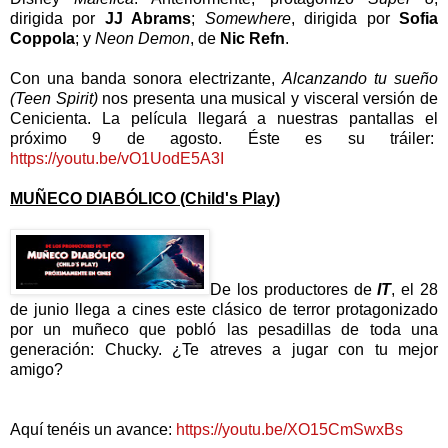
dirigida por
JJ Abrams
;
Somewhere
, dirigida por
Sofia
Coppola
; y
Neon Demon
, de
Nic Refn
.
Con una banda sonora electrizante,
Alcanzando tu sueño
(Teen Spirit)
nos presenta una musical y visceral versión de
Cenicienta. La película llegará a nuestras pantallas el
próximo 9 de agosto. Éste es su tráiler:
https://youtu.be/vO1UodE5A3I
MUÑECO DIABÓLICO (Child's Play)
De los productores de
IT
, el 28
de junio llega a cines este clásico de terror protagonizado
por un muñeco que pobló las pesadillas de toda una
generación: Chucky. ¿Te atreves a jugar con tu mejor
amigo?
Aquí tenéis un avance:
https://youtu.be/XO15CmSwxBs