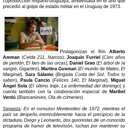
coproducción hispano-uruguaya, ambientada en el año que
precedió al golpe de estado militar en el Uruguay de 1973.
Protagonizan el film
Alberto
Amman
(
Celda 211
,
Narcos
),
Joaquín Furriel
(
Cien años
de perdón
,
El faro de las orcas
),
Daniel Grao
(
El árbol de la
sangre
,
Gigantes
),
Martina Gusman
(
El mundo
de
Mateo
,
El
Marginal
),
Sara Sálamo
(
Brigada Costa del Sol
,
Todos lo
saben
),
Paula Cancio
(
Felices 140
,
El Marginal
),
Miguel
Ángel Sola
(
El último traje
,
La enfermedad del domingo
) y
cuenta también con la colaboración especial de
Maribel
Verdú
(
Blancanieves
,
Ola de crímenes
).
Sinopsis
:
En el convulso Montevideo de 1972, mientras el
país se despeña irremisiblemente hacia el precipicio de la
dictadura, Diego y Leonardo, dos guionistas de un conocido
programa de humor de televisión, luchan por mantener su