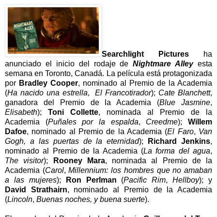
Searchlight Pictures
ha
anunciado el inicio del rodaje de
Nightmare Alley
esta
semana en Toronto, Canadá. La película está protagonizada
por
Bradley Cooper
, nominado al Premio de la Academia
(
Ha nacido una estrella
,
El Francotirador
);
Cate Blanchett
,
ganadora del Premio de la Academia (
Blue Jasmine
,
Elisabeth
);
Toni Collette
, nominada al Premio de la
Academia (
Puñales por la espalda
,
Creedme
);
Willem
Dafoe
, nominado al Premio de la Academia (
El Faro
,
Van
Gogh, a las puertas de la eternidad
);
Richard Jenkins
,
nominado al Premio de la Academia (
La forma del agua
,
The visitor
);
Rooney Mara
, nominada al Premio de la
Academia (
Carol
,
Millennium: los hombres que no amaban
a las mujeres
);
Ron Perlman
(
Pacific Rim
,
Hellboy
); y
David Strathairn
, nominado al Premio de la Academia
(
Lincoln
,
Buenas noches, y buena suerte
).