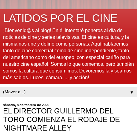
LATIDOS POR EL CINE
¡Bienvenid@s al blog! En él intentaré poneros al día de
noticias de cine y series televisivas. El cine es cultura, y la
misma nos une y define como personas. Aquí hablaremos
tanto de cine comercial como de cine independiente, tanto
del americano como del europeo, con especial cariño para
nuestro cine español. Somos lo que comemos, pero también
somos la cultura que consumimos. Devoremos la y seamos
más sabios. Luces, cámara.... ¡y acción!
▼
sábado, 8 de febrero de 2020
EL DIRECTOR GUILLERMO DEL
TORO COMIENZA EL RODAJE DE
NIGHTMARE ALLEY