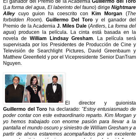
El ganador del Premio de la Academia
Guillermo del Toro
(
La forma del agua
,
El laberinto del fauno
) dirige
Nightmare
Alley
cuyo guion ha coescrito con
Kim Morgan
(
The
forbidden Room
).
Guillermo Del Toro
y el ganador del
Premio de la Academia
J. Miles Dale
(
Antlers
,
La forma del
agua
) producen la película. La cinta está basada en la
novela de
William Lindsay Gresham
. La película será
supervisada por los Presidentes de Producción de Cine y
Televisión de Searchlight Pictures, David Greenbaum y
Matthew Greenfield y por el Vicepresidente Senior DanTram
Nguyen.
El director y guionista
Guillermo del Toro
ha declarado:
"Estoy entusiasmado de
poder contar con este extraordinario reparto. Kim Morgan y
yo hemos trabajado con enorme pasión para llevar a la
pantalla el mundo oscuro y siniestro de William Gresham y a
partir de ahora estaremos acompañados por un excelente