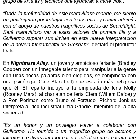
grupo de artistas y técnicos que ayudarán a darle vida”.
“Dada la profundidad de este maravilloso reparto, me siento
un privilegiado por trabajar con todos ellos y contar además
con el apoyo de nuestros magníficos socios de Searchlight.
Será maravilloso ver a estos actores de primera fila y a
Guillermo superar sus límites en esta nueva interpretación
de la novela fundamental de Gresham”
, declaró el productor
Dale.
En
Nightmare Alley
, un joven y ambicioso feriante (Bradley
Cooper) con un innegable talento para manipular a la gente
con unas pocas palabras bien elegidas, se compincha con
una psicóloga (Cate Blanchett) que es aún más peligrosa
que él. El reparto incluye a la empleada de feria Molly
(Rooney Mara), al charlatán de feria Clem (Willem Dafoe) y
a Ron Perlman como Bruno el Forzudo. Richard Jenkins
interpreta al rico industrial Ezra Grindle, miembro de la alta
sociedad.
“Es un honor y un privilegio volver a colaborar con
Guillermo. Ha reunido a un magnífico grupo de actores y
talentos creativos para formar un auténtico dream team que