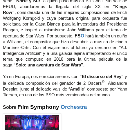
serie
“Norte y Sur
” a quien puso música Bill Conti. Sin salir de
EEUU, abordaremos la llegada del siglo XX en
“Kings
Row”,
considerada una de las mejores composiciones de Erich
Wolfgang Korngold y cuya partitura original para orquesta fue
solicitada por la Casa Blanca para la investidura del Presidente
Reagan, e inspiró al mismísimo John Williams para el tema de
FS
O
apertura de Star Wars. Por supuesto,
hará también un guiño
a Williams, el compositor que hizo descubrir la música de cine a
Martínez-Orts. Con él viajaremos al futuro ya cercano en “A.I.
Inteligencia Artificial” y a una galaxia lejana interpretando el único
tema que compuso en 2018 para la última película de la
saga
“Solo: una aventura de Star Wars”.
Ya en Europa, nos emocionaremos con
“El discurso del Rey”
y
©
la delicada composición del ganador de 2 Oscars
Alexandre
Desplat, junto al delicado vals de “
Amélie
” compuesto por Yann
Tiersen, en una de las BSO más versionadas del mundo.
Film Symphony
Orchestra
Sobre