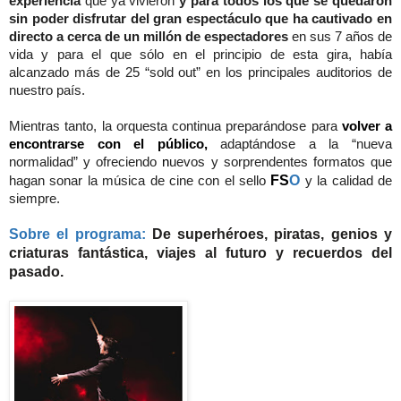
experiencia
que ya vivieron
y para todos los que se quedaron
sin poder disfrutar del gran espectáculo que
ha cautivado
en
directo a
cerca de un millón de espectadores
en sus 7 años de
vida y para el que sólo en el principio de esta gira, había
alcanzado más de 25 “sold out” en los principales auditorios de
nuestro país.
Mientras tanto, la orquesta continua preparándose para
volver a
encontrarse con el público,
adaptándose a la “nueva
normalidad” y ofreciendo
n
uevos y sorprendentes formatos que
FS
O
hagan sonar la música de cine con el sello
y la calidad de
siempre.
Sobre el programa:
De superhéroes, piratas, genios y
criaturas fantástica, viajes al futuro y recuerdos del
pasado.