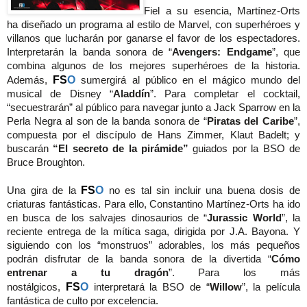
Fiel a su esencia, Martínez-Orts
ha diseñado un programa al estilo de Marvel, con superhéroes y
villanos que lucharán por ganarse el favor de los espectadores.
Interpretarán la banda sonora de “
Avengers: Endgame
”, que
combina algunos de los mejores superhéroes de la historia.
FS
O
Además,
sumergirá al público en el mágico mundo del
musical de Disney “
Aladdín
”. Para completar el cocktail,
“secuestrarán” al público para navegar junto a Jack Sparrow en la
Perla Negra al son de la banda sonora de “
Piratas del Caribe
”,
compuesta por el discípulo de Hans Zimmer, Klaut Badelt; y
buscarán
“El secreto de la pirámide”
guiados por la BSO de
Bruce Broughton.
FS
O
Una gira de la
no es tal sin incluir una buena dosis de
criaturas fantásticas. Para ello, Constantino Martínez-Orts ha ido
en busca de los salvajes dinosaurios de “
Jurassic World
”, la
reciente entrega de la mítica saga, dirigida por J.A. Bayona. Y
siguiendo con los “monstruos” adorables, los más pequeños
podrán disfrutar de la banda sonora de la divertida “
Cómo
entrenar a tu dragón
”. Para los más
FS
O
nostálgicos,
interpretará la BSO de “
Willow
”, la película
fantástica de culto por excelencia.