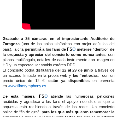
Grabado a 35 cámaras en el impresionante Auditorio de
Zaragoza
(una de las salas sinfónicas con mejor acústica del
FS
O
país), la cita
permit
irá
a los fans de
meterse “dentro” de
la orquesta y
apreciar del concierto como nunca antes
, con
planos multiángulo, detalles de cada instrumento con imagen en
HD y un espectacular sonido estéreo DDD.
El concierto podrá disfrutarse
del 22 al 29 de junio
a través de
un acceso limitado en la propia web y
las “entradas
, con un
precio único de 12 €,
están ya disponibles
en preventa
en
www.filmsymphony.es
FS
O
De esta manera,
atiende las numerosas peticiones
recibidas y agradece a los fans el apoyo incondicional que la
orquesta está recibiendo a través de las redes. Un concierto
online de “fin de gira”
para los que más quieran rememorar la