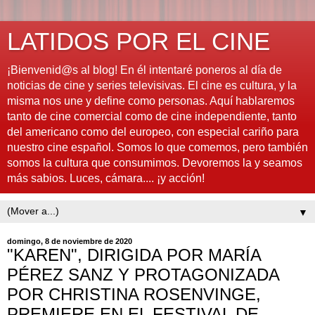
LATIDOS POR EL CINE
¡Bienvenid@s al blog! En él intentaré poneros al día de
noticias de cine y series televisivas. El cine es cultura, y la
misma nos une y define como personas. Aquí hablaremos
tanto de cine comercial como de cine independiente, tanto
del americano como del europeo, con especial cariño para
nuestro cine español. Somos lo que comemos, pero también
somos la cultura que consumimos. Devoremos la y seamos
más sabios. Luces, cámara.... ¡y acción!
▼
domingo, 8 de noviembre de 2020
"KAREN", DIRIGIDA POR MARÍA
PÉREZ SANZ Y PROTAGONIZADA
POR CHRISTINA ROSENVINGE,
PREMIERE EN EL FESTIVAL DE