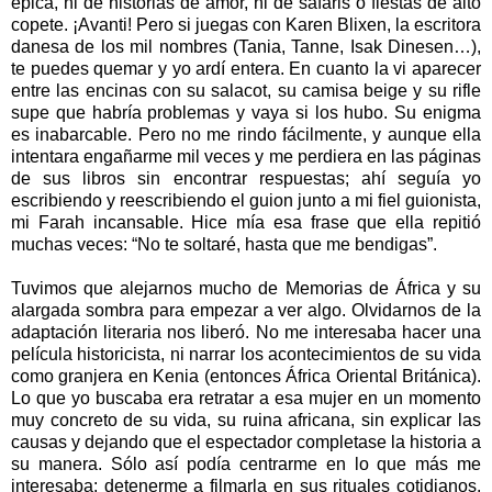
épica, ni de historias de amor, ni de safaris o fiestas de alto
copete. ¡Avanti! Pero si juegas con Karen Blixen, la escritora
danesa de los mil nombres (Tania, Tanne, Isak Dinesen…),
te puedes quemar y yo ardí entera. En cuanto la vi aparecer
entre las encinas con su salacot, su camisa beige y su rifle
supe que habría problemas y vaya si los hubo. Su enigma
es inabarcable. Pero no me rindo fácilmente, y aunque ella
intentara engañarme mil veces y me perdiera en las páginas
de sus libros sin encontrar respuestas; ahí seguía yo
escribiendo y reescribiendo el guion junto a mi fiel guionista,
mi Farah incansable. Hice mía esa frase que ella repitió
muchas veces: “No te soltaré, hasta que me bendigas”.
Tuvimos que alejarnos mucho de Memorias de África y su
alargada sombra para empezar a ver algo. Olvidarnos de la
adaptación literaria nos liberó. No me interesaba hacer una
película historicista, ni narrar los acontecimientos de su vida
como granjera en Kenia (entonces África Oriental Británica).
Lo que yo buscaba era retratar a esa mujer en un momento
muy concreto de su vida, su ruina africana, sin explicar las
causas y dejando que el espectador completase la historia a
su manera. Sólo así podía centrarme en lo que más me
interesaba: detenerme a filmarla en sus rituales cotidianos,