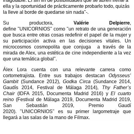
inagotable. El sin fin de posibilidades que se abren frente a
ella y la oportunidad de prácticamente probarlo todo, quizás
la lleve al borde de quedarse sin nada"-.
Su productora,
Valérie Delpierre
,
define "UNICORNIOS" como "un retrato de una generación
que busca entre otras cosas redefinir el papel de la mujer y
su participación activa en las decisiones vitales. Un
microcosmos cosmopolita que conjuga a través de la
mirada de Alex, una estética de cine independiente a la vez
que una temática global".
Álex Lora cuenta con una relevante carrera como
cortometrajista. Entre sus trabajos destacan
Odysseus’
Gambit
(Sundance 2012),
Godka Circa
(Sundance 2014,
Gaudís 2014, Festival de Málaga 2014),
Thy Father’s
Chair
(IDFA 2015, Documenta Madrid 2016) y
El cuarto
reino
(Festival de Málaga 2019, Documenta Madrid 2019,
San Sebastián 2019, Premio Gaudí
2020). "UNICORNIOS" es su primer largometraje que
llegará a las salas de la mano de Filmax.