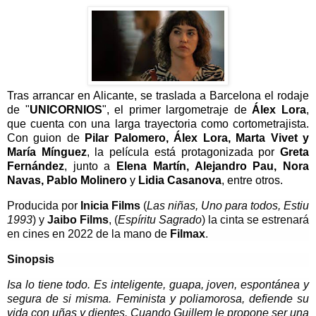
Tras arrancar en Alicante, se traslada a Barcelona el rodaje
de "
UNICORNIOS
", el primer largometraje de
Álex Lora
,
que cuenta con una larga trayectoria como cortometrajista.
Con guion de
Pilar Palomero, Álex Lora, Marta Vivet y
María Mínguez
, la película está protagonizada por
Greta
Fernández
, junto a
Elena Martín, Alejandro Pau, Nora
Navas, Pablo Molinero
y
Lidia Casanova
, entre otros.
Producida por
Inicia Films
(
Las niñas, Uno para todos, Estiu
1993
) y
Jaibo Films
, (
Espíritu Sagrado
) la cinta se estrenará
en cines en 2022 de la mano de
Filmax
.
Sinopsis
Isa lo tiene todo. Es inteligente, guapa, joven, espontánea y
segura de si misma. Feminista y poliamorosa, defiende su
vida con uñas y dientes. Cuando Guillem le propone ser una