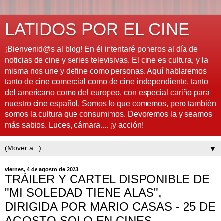
LATIDOS POR EL CINE
¡Bienvenid@s al blog! En él intentaré poneros al día de
noticias de cine y series televisivas. El cine es cultura, y la
misma nos une y define como personas. Aquí hablaremos
tanto de cine comercial como de cine independiente, tanto
del americano como del europeo, con especial cariño para
nuestro cine español. Somos lo que comemos, pero también
somos la cultura que consumimos. Devoremos la y seamos
más sabios. Luces, cámara.... ¡y acción!
▼
viernes, 4 de agosto de 2023
TRÁILER Y CARTEL DISPONIBLE DE
"MI SOLEDAD TIENE ALAS",
DIRIGIDA POR MARIO CASAS - 25 DE
AGOSTO SOLO EN CINES