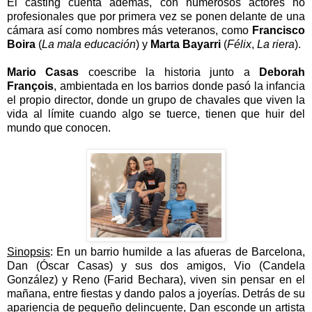
El casting cuenta además, con numerosos actores no
profesionales que por primera vez se ponen delante de una
cámara así como nombres más veteranos, como
Francisco
Boira
(
La mala educación
) y
Marta Bayarri
(
Félix
,
La riera
).
Mario Casas
coescribe la historia junto a
Deborah
François
, ambientada en los barrios donde pasó la infancia
el propio director, donde un grupo de chavales que viven la
vida al límite cuando algo se tuerce, tienen que huir del
mundo que conocen.
Sinopsis
:
En un barrio humilde a las afueras de Barcelona,
Dan (Óscar Casas) y sus dos amigos, Vio (Candela
González) y Reno (Farid Bechara), viven sin pensar en el
mañana, entre fiestas y dando palos a joyerías. Detrás de su
apariencia de pequeño delincuente, Dan esconde un artista