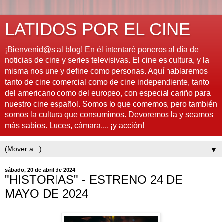
LATIDOS POR EL CINE
¡Bienvenid@s al blog! En él intentaré poneros al día de
noticias de cine y series televisivas. El cine es cultura, y la
misma nos une y define como personas. Aquí hablaremos
tanto de cine comercial como de cine independiente, tanto
del americano como del europeo, con especial cariño para
nuestro cine español. Somos lo que comemos, pero también
somos la cultura que consumimos. Devoremos la y seamos
más sabios. Luces, cámara.... ¡y acción!
▼
sábado, 20 de abril de 2024
"HISTORIAS" - ESTRENO 24 DE
MAYO DE 2024