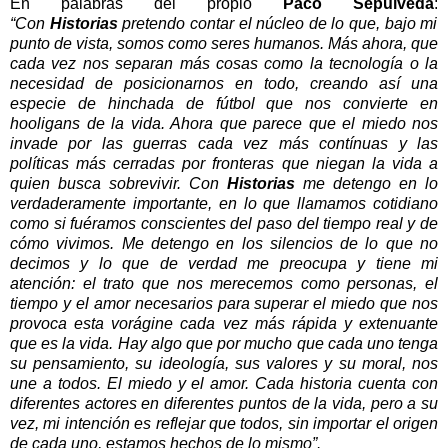
En palabras del propio
Paco Sepúlveda
:
“Con
Historias
pretendo contar el núcleo de lo que, bajo mi
punto de vista, somos como seres humanos. Más ahora, que
cada vez nos separan más cosas como la tecnología o la
necesidad de posicionarnos en todo, creando así una
especie de hinchada de fútbol que nos convierte en
hooligans de la vida. Ahora que parece que el miedo nos
invade por las guerras cada vez más contínuas y las
políticas más cerradas por fronteras que niegan la vida a
quien busca sobrevivir. Con
Historias
me detengo en lo
verdaderamente importante, en lo que llamamos cotidiano
como si fuéramos conscientes del paso del tiempo real y de
cómo vivimos. Me detengo en los silencios de lo que no
decimos y lo que de verdad me preocupa y tiene mi
atención: el trato que nos merecemos como personas, el
tiempo y el amor necesarios para superar el miedo que nos
provoca esta vorágine cada vez más rápida y extenuante
que es la vida. Hay algo que por mucho que cada uno tenga
su pensamiento, su ideología, sus valores y su moral, nos
une a todos. El miedo y el amor. Cada historia cuenta con
diferentes actores en diferentes puntos de la vida, pero a su
vez, mi intención es reflejar que todos, sin importar el origen
de cada uno, estamos hechos de lo mismo”.