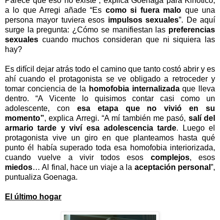
Parece que eso no existe”, explica Goenaga para Kinótico,
a lo que Arregi añade “Es
como si fuera malo
que una
persona mayor tuviera esos
impulsos sexuales
”. De aquí
surge la pregunta: ¿Cómo se manifiestan las
preferencias
sexuales
cuando muchos consideran que ni siquiera las
hay?
Es difícil dejar atrás todo el camino que tanto costó abrir y es
ahí cuando el protagonista se ve obligado a retroceder y
tomar conciencia de la
homofobia internalizada
que lleva
dentro. “A Vicente lo quisimos contar casi como un
adolescente, con
esa etapa que no vivió en su
momento”
, explica Arregi. “A mí también me pasó,
salí del
armario tarde y viví esa adolescencia tarde
. Luego el
protagonista vive un giro en que planteamos hasta qué
punto él había superado toda esa homofobia interiorizada,
cuando vuelve a vivir todos esos
complejos
, esos
miedos
… Al final, hace un viaje a la
aceptación personal
”,
puntualiza Goenaga.
El último hogar