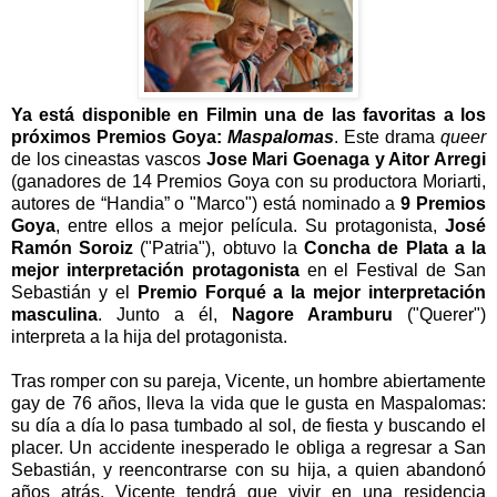
Ya está disponible en Filmin una de las favoritas a los
próximos Premios G
oya:
Maspalomas
.
Este drama
queer
de los cineastas vascos
Jose Mari Goenaga y Aitor Arregi
(ganadores de 14 Premios Goya con su productora Moriarti,
autores de “Handia” o "Marco") está nominado a
9 Premios
Goya
, entre ellos a mejor película. Su protagonista,
José
Ramón Soroiz
("Patria"), obtuvo la
Concha de Plata a la
mejor interpretación protagonista
en el Festival de San
Sebastián y el
Premio Forqué a la mejor interpretación
masculina
. Junto a él,
Nagore Aramburu
("Querer")
interpreta a la hija del protagonista.
Tras romper con su pareja, Vicente, un hombre abiertamente
gay de 76 años, lleva la vida que le gusta en Maspalomas:
su día a día lo pasa tumbado al sol, de fiesta y buscando el
placer. Un accidente inesperado le obliga a regresar a San
Sebastián, y reencontrarse con su hija, a quien abandonó
años atrás. Vicente tendrá que vivir en una residencia