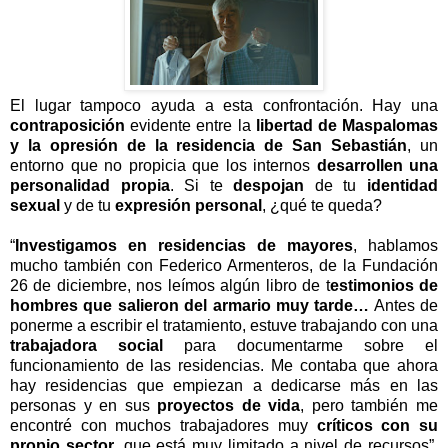
El lugar tampoco ayuda a esta confrontación. Hay una
contraposición
evidente entre la
libertad de Maspalomas
y la opresión de la residencia de San Sebastián
, un
entorno que no propicia que los internos
desarrollen una
personalidad propia
. Si te
despojan
de tu
identidad
sexual
y de tu
expresión personal
, ¿qué te queda?
“
Investigamos en residencias de mayores
, hablamos
mucho también con Federico Armenteros, de la Fundación
26 de diciembre, nos leímos algún libro de t
estimonios de
hombres que salieron del armario muy tarde…
Antes de
ponerme a escribir el tratamiento, estuve trabajando con una
trabajadora social
para documentarme sobre el
funcionamiento de las residencias. Me contaba que ahora
hay residencias que empiezan a dedicarse más en las
personas y en sus
proyectos de vida
, pero también me
encontré con muchos trabajadores muy
críticos con su
propio sector
, que está muy limitado a nivel de recursos”,